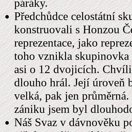
páráky.
Předchůdce celostátní s
konstruovali s Honzou Č
reprezentace, jako reprez
toho vznikla skupinovka
asi o 12 dvojicích. Chvíli
dlouho hrál. Její úroveň 
velká, pak jen průměrná.
zániku jsem byl dlouhod
Náš Svaz v dávnověku poř