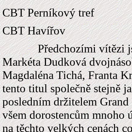
CBT Perníkový tref
CBT Havířov
Předchozími vítězi 
Markéta Dudková dvojnásobn
Magdaléna Tichá, Franta Král
tento titul společně stejně 
posledním držitelem Grand 
všem dorostencům mnoho ús
na těchto velkých cenách co