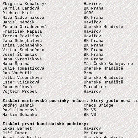
Zbigniew Kowalczyk               Havířov               
Jarmila Landová                  BK Praha              
Richard Mick                     ÚČBS                  
Niva Nádvorníková                BK Praha              
Daniel Němčík                    Havířov               
Zuzana Otradovcová               Uherské Hradiště      
František Papala                 Havířov               
Tereza Pavlišová                 Havířov               
Jana Schejbalová                 BK Praha              
Irina Suchaněnko                 BK Praha              
Viktor Suchaněnko                BK Praha              
Josef Škramlík                   BK Praha              
Hana Škramlíková                 BK Praha              
Hana Špatná                      Máj České Budějovice  
Julie Tomaštíková                Uherské Hradiště      
Jan Vančuřík                     Brno                  
Jitka Viceníková                 Uherské Hradiště      
Ester Vilímková                  Uherské Hradiště      
Jana Volková                     Pardubice             
Vojtěch Wrobel                   Havířov               
Získání mistrovské podmínky hráčem, který ještě nemá ti

Ondřej Bahník                    Chaos Bridge          
Pavla Hoderová                   BK VS                 
Martin Scháňka                   BK VS                 
Získání první kandidátské podmínky:

Lukáš Barnet                     Havířov               
Jiří Emmer                       BK Praha              
František Králík                 Uherské Hradiště      