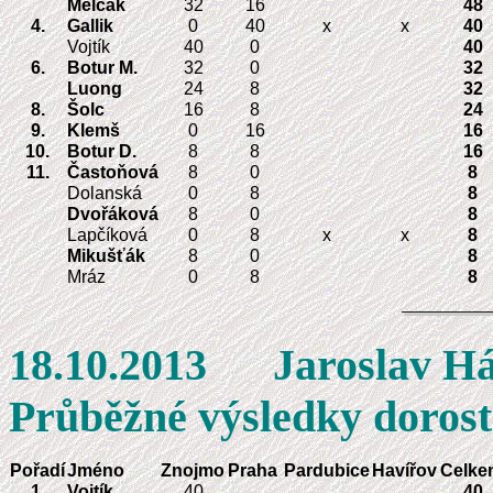
Melčák
32
16
48
4.
Gallik
0
40
x
x
40
Vojtík
40
0
40
6.
Botur M.
32
0
32
Luong
24
8
32
8.
Šolc
16
8
24
9.
Klemš
0
16
16
10.
Botur D.
8
8
16
11.
Častoňová
8
0
8
Dolanská
0
8
8
Dvořáková
8
0
8
Lapčíková
0
8
x
x
8
Mikušťák
8
0
8
Mráz
0
8
8
18.10.2013 J
Průběžné výsledky doros
Pořadí
Jméno
Znojmo
Praha
Pardubice
Havířov
Celke
1.
Vojtík
40
40