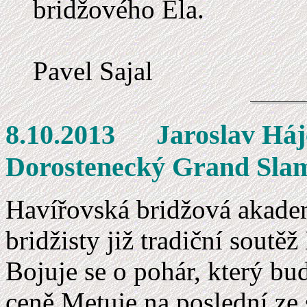
bridžového Ela.
Pavel Sajal
8.10.2013 Ja
Dorostenecký Grand Sla
Havířovská bridžová akadem
bridžisty již tradiční sout
Bojuje se o pohár, který bud
ceně Metuje na poslední ze 