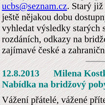
ucbs@seznam.cz
. Starý j
ještě nějakou dobu dostup
vyhledat výsledky starých 
rozdáních, odkazy na brid
zajímavé české a zahraniční
12.8.2013 Mi
Nabídka na bridžový pob
Vážení přátelé, vážené přít