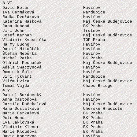
3.VT

David Botur                      Havířov               
Iva Čermáková                    Pardubice             
Radka Dvořáková                  Havířov               
Kateřina Hašková                 Máj České Budějovice  
Jana Hubená                      BK Praha              
Jiří John                        Trutnov               
Josef Karhan                     Máj České Budějovice  
Vladimír Kvasnička               TOP Praha             
Ha My Luong                      Havířov               
Daniel Mikušťák                  Havířov               
Štefan Nebůrka                   Havířov               
Michal Patka                     BK Praha              
Oldřich Pecháček                 Máj České Budějovice  
Adéla Swaczynová                 Havířov               
Dominik Šolc                     Havířov               
Jiří Tykvart                     Pardubice             
Vilém Uvíra                      Máj České Budějovice  
Tomáš Vajda                      Chaos Bridge          
4.VT

Daniel Bordovský                 Havířov               
Anna Častoňová                   Havířov               
Jarmila Dočekalová               Máj České Budějovice  
Hana Dostálková                  Uherské Hradičtě      
Marie Farkašová                  BK Praha              
Petr Hons                        BK Praha              
Eva Jaklovská                    BK Praha              
Vladimír Klener                  BK Praha              
Marie Kloudová                   BK Praha              
David Konczyna                   Havířov               