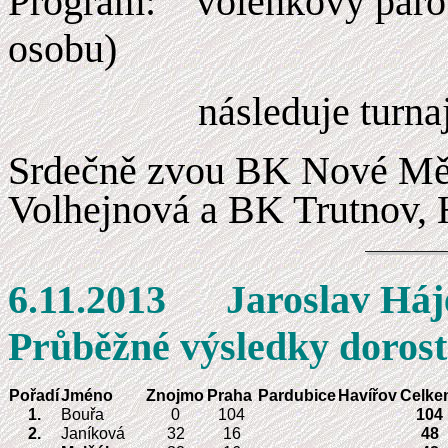
Program:
volenkový párov
osobu)
následuje turna
Srdečně zvou BK Nové Měs
Volhejnová a
BK Trutnov, 
6.11.2013 Ja
Průběžné výsledky doros
Pořadí
Jméno
Znojmo
Praha
Pardubice
Havířov
Celke
1.
Bouřa
0
104
104
2.
Janíková
32
16
48