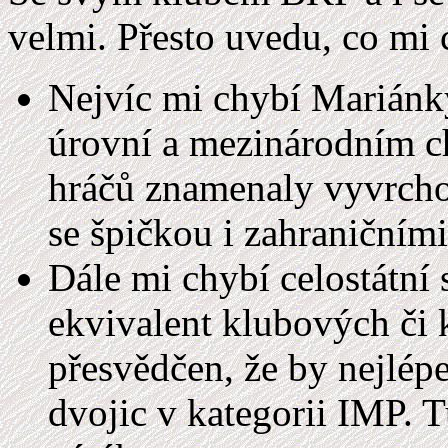
velmi. Přesto uvedu, co mi c
Nejvíc mi chybí Mariánk
úrovní a mezinárodním c
hráčů znamenaly vyvrchol
se špičkou i zahraničními
Dále mi chybí celostátní 
ekvivalent klubových či 
přesvědčen, že by nejlép
dvojic v kategorii IMP. T