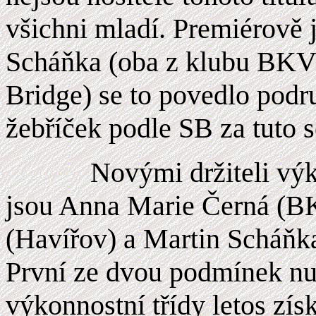
všichni mladí. Premiérově 
Scháňka (oba z klubu BKV
Bridge) se to povedlo podr
žebříček podle SB za tuto s
Novými držiteli výk
jsou Anna Marie Černá (
(Havířov) a Martin Scháňk
První ze dvou podmínek nut
výkonnostní třídy letos zí