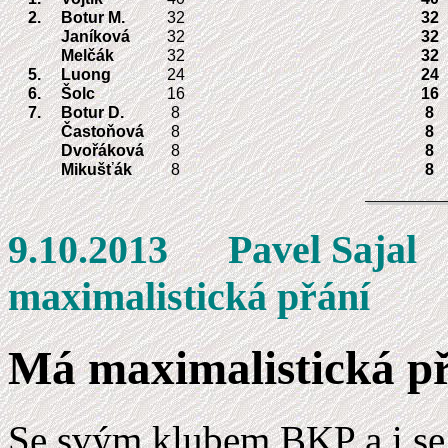
2.
Botur M.
32
32
Janíková
32
32
Melčák
32
32
5.
Luong
24
24
6.
Šolc
16
16
7.
Botur D.
8
8
Častoňová
8
8
Dvořáková
8
8
Mikušťák
8
8
9.10.2013 Pa
maximalistická přání
Má maximalistická p
Se svým klubem BKP a i se