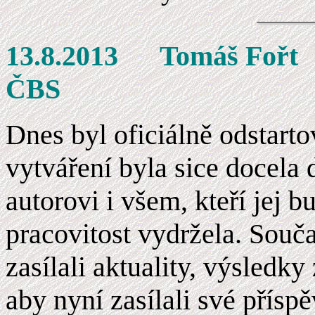
13.8.2013 Tom
ČBS
Dnes byl oficiálně odstart
vytváření byla sice docela 
autorovi i všem, kteří jej 
pracovitost vydržela. Souča
zasílali aktuality, výsledk
aby nyní zasílali své přís