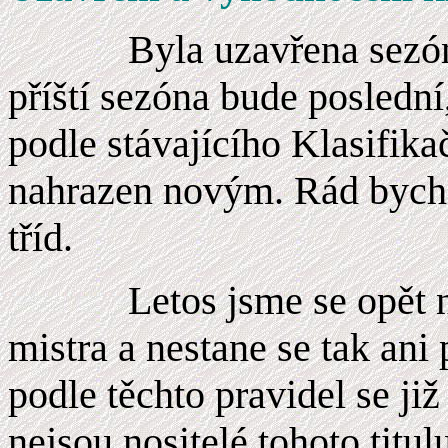
Byla uzavřena sezó
příští sezóna bude posledn
podle stávajícího Klasifika
nahrazen novým. Rád bych 
tříd.
Letos jsme se opět
mistra a nestane se tak ani 
podle těchto pravidel se již
nejsou nositelé tohoto titu