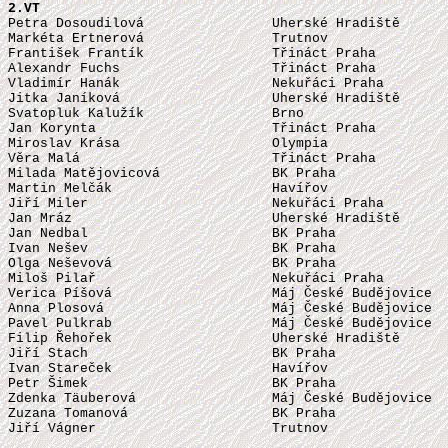
2.VT

Petra Dosoudilová                Uherské Hradiště      
Markéta Ertnerová                Trutnov               
František Frantík                Třináct Praha         
Alexandr Fuchs                   Třináct Praha         
Vladimír Hanák                   Nekuřáci Praha        
Jitka Janíková                   Uherské Hradiště      
Svatopluk Kalužík                Brno                  
Jan Korynta                      Třináct Praha         
Miroslav Krása                   Olympia               
Věra Malá                        Třináct Praha         
Milada Matějovicová              BK Praha              
Martin Melčák                    Havířov               
Jiří Miler                       Nekuřáci Praha        
Jan Mráz                         Uherské Hradiště      
Jan Nedbal                       BK Praha              
Ivan Nešev                       BK Praha              
Olga Neševová                    BK Praha              
Miloš Pilař                      Nekuřáci Praha        
Verica Píšová                    Máj České Budějovice  
Anna Plosová                     Máj České Budějovice  
Pavel Pulkrab                    Máj České Budějovice  
Filip Řehořek                    Uherské Hradiště      
Jiří Stach                       BK Praha              
Ivan Stareček                    Havířov               
Petr Šimek                       BK Praha              
Zdenka Täuberová                 Máj České Budějovice  
Zuzana Tomanová                  BK Praha              
Jiří Vágner                      Trutnov               