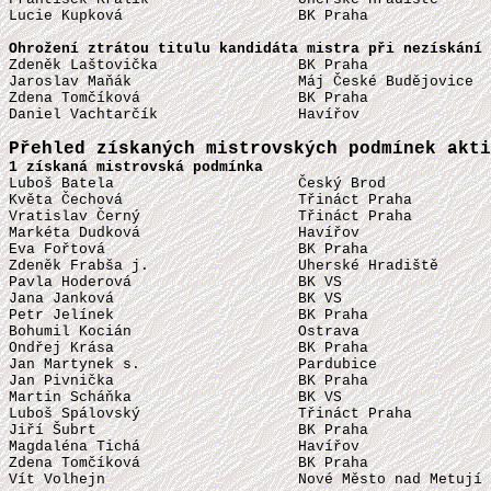
Lucie Kupková                    BK Praha              
Ohrožení ztrátou titulu kandidáta mistra při nezískání 

Zdeněk Laštovička                BK Praha              
Jaroslav Maňák                   Máj České Budějovice  
Zdena Tomčíková                  BK Praha              
Daniel Vachtarčík                Havířov               
Přehled získaných mistrovských podmínek akti
1 získaná mistrovská podmínka

Luboš Batela                     Český Brod            
Květa Čechová                    Třináct Praha         
Vratislav Černý                  Třináct Praha         
Markéta Dudková                  Havířov               
Eva Fořtová                      BK Praha              
Zdeněk Frabša j.                 Uherské Hradiště      
Pavla Hoderová                   BK VS                 
Jana Janková                     BK VS                 
Petr Jelínek                     BK Praha              
Bohumil Kocián                   Ostrava               
Ondřej Krása                     BK Praha              
Jan Martynek s.                  Pardubice             
Jan Pivnička                     BK Praha              
Martin Scháňka                   BK VS                 
Luboš Spálovský                  Třináct Praha         
Jiří Šubrt                       BK Praha              
Magdaléna Tichá                  Havířov               
Zdena Tomčíková                  BK Praha              
Vít Volhejn                      Nové Město nad Metují 