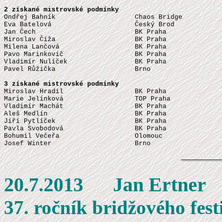
2 získané mistrovské podmínky

Ondřej Bahník                    Chaos Bridge          
Eva Batelová                     Český Brod            
Jan Čech                         BK Praha              
Miroslav Číža                    BK Praha              
Milena Lančová                   BK Praha              
Pavo Marinkovič                  BK Praha              
Vladimír Nulíček                 BK Praha              
Pavel Růžička                    Brno                  
3 získané mistrovské podmínky

Miroslav Hradil                  BK Praha              
Marie Jelínková                  TOP Praha             
Vladimír Machát                  BK Praha              
Aleš Medlín                      BK Praha              
Jiří Pytlíček                    BK Praha              
Pavla Svobodová                  BK Praha              
Bohumil Večeřa                   Olomouc               
Josef Winter                     Brno                  
20.7.2013 J
37. ročník bridžového fest