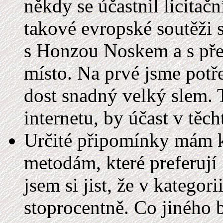
někdy se účastnil licitač
takové evropské soutěži
s Honzou Noskem a s př
místo. Na prvé jsme potře
dost snadný velký slem. 
internetu, by účast v těch
Určité připomínky mám k
metodám, které preferují h
jsem si jist, že v kategor
stoprocentně. Co jiného b