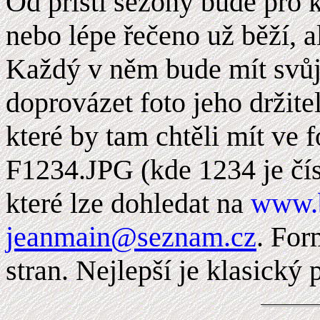
Od příští sezóny bude pro k
nebo lépe řečeno už běží, 
Každý v něm bude mít svůj 
doprovázet foto jeho držite
které by tam chtěli mít ve
F1234.JPG (kde 1234 je čís
které lze dohledat na
www.b
jeanmain@seznam.cz
. For
stran. Nejlepší je klasický 