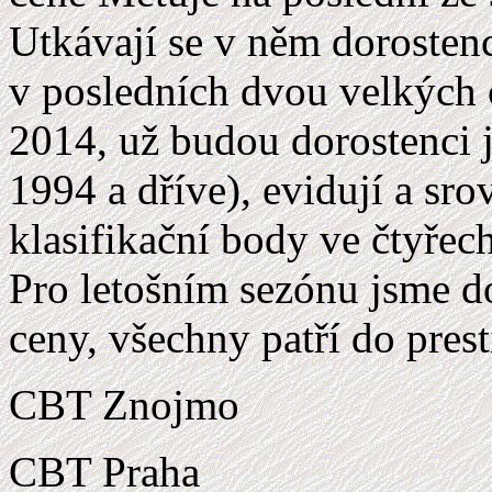
Utkávají se v něm dorostenc
v posledních dvou velkých c
2014, už budou dorostenci je
1994 a dříve), evidují a sro
klasifikační body ve čtyře
Pro letošním sezónu jsme do
ceny, všechny patří do pres
CBT Znojmo
CBT Praha