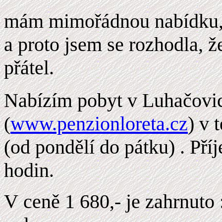
mám mimořádnou nabídku, 
a proto jsem se rozhodla, ž
přátel.
Nabízím pobyt v Luhačovi
www.penzionloreta.cz
) v 
(
(od pondělí do pátku) . Pří
hodin.
V ceně 1 680,- je zahrnuto 