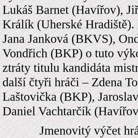
Lukáš Barnet (Havířov), J
Králík (Uherské Hradiště)
Jana Janková (BKVS), Ond
Vondřich (BKP) o tuto výkon
ztráty titulu kandidáta mis
další čtyři hráči – Zdena
Laštovička (BKP), Jarosla
Daniel Vachtarčík (Havířov
Jmenovitý výčet hráč