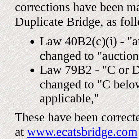
corrections have been m
Duplicate Bridge, as fol
Law 40B2(c)(i) - "a
changed to "auction
Law 79B2 - "C or D 
changed to "C belo
applicable,"
These have been corrected
at
www.ecatsbridge.com