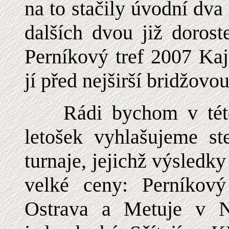
na to stačily úvodní dva 
dalších dvou již doros
Perníkový tref 2007 Kaj
jí před nejširší bridžovo
Rádi bychom v této t
letošek vyhlašujeme st
turnaje, jejichž výsledky
velké ceny: Perníkový
Ostrava a Metuje v N