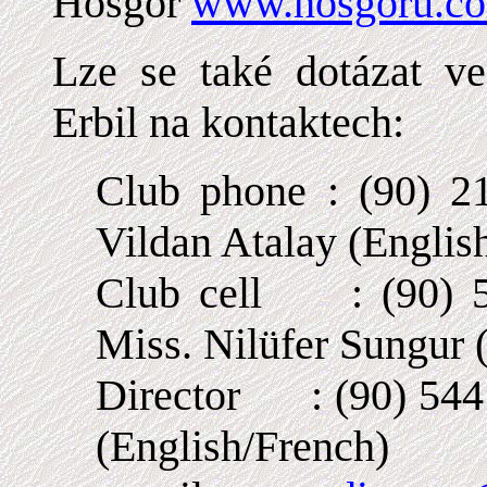
Hosgor
www.hosgoru.c
Lze se také dotázat ve
Erbil na kontaktech:
Club phone : (90) 
Vildan Atalay (Englis
Club cell : (90) 
Miss. Nilüfer Sungur 
Director : (90) 544 
(English/French)