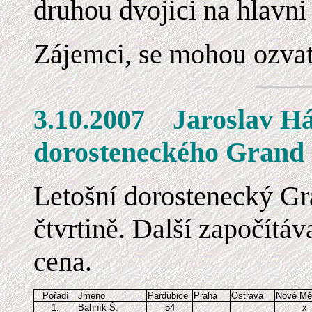
druhou dvojici na hlavni 
Zájemci, se mohou ozvat
3.10.2007 Jarosl
dorosteneckého Grand
L
etošní dorostenecký Gr
čtvrtině. Další započítáv
cena.
Pořadí
Jméno
Pardubice
Praha
Ostrava
Nové Mě
1.
Bahník Š.
54
x