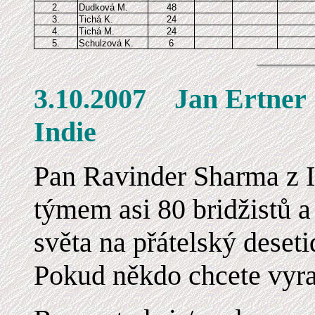
2.
Dudková M.
48
3.
Tichá K.
24
4.
Tichá M.
24
5.
Schulzová K.
6
3.10.2007 Jan E
Indie
Pan Ravinder Sharma z In
týmem asi 80 bridžistů a
světa na přátelský deset
Pokud někdo chcete vyra