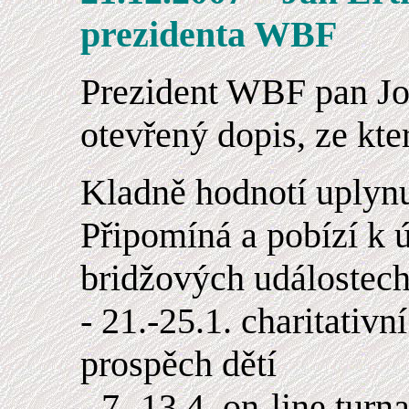
prezidenta WBF
Prezident WBF pan Jo
otevřený dopis, ze kt
Kladně hodnotí uplynu
Připomíná a pobízí k ú
bridžových událostech
- 21.-25.1. charitativn
prospěch dětí
- 7.-13.4. on-line turn