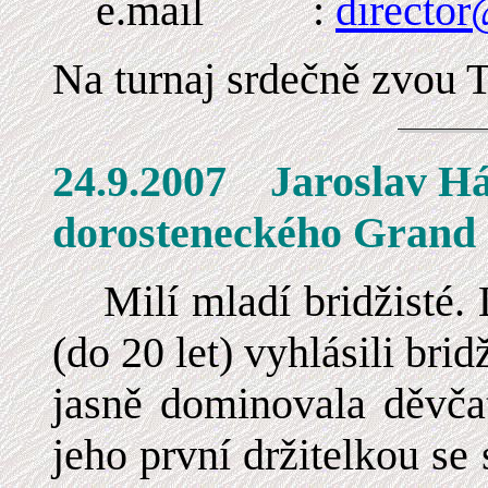
e.mail :
directo
Na turnaj srdečně zvou T
24.9.2007 Jarosl
dorosteneckého Grand
Milí mladí bridžisté. L
(do 20 let) vyhlásili br
jasně dominovala děvča
jeho první držitelkou se