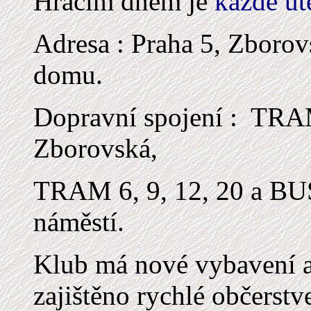
Hracím dnem je
každé út
Adresa : Praha 5, Zborov
domu.
Dopravní spojení : TRAM
Zborovská,
TRAM 6, 9, 12, 20 a BU
náměstí.
Klub má nové vybavení a 
zajištěno rychlé občers