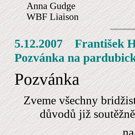
Anna Gudge
WBF Liaison
5.12.2007 Franti
Pozvánka na pardubick
Pozvánka
Zveme všechny bridžist
důvodů již soutěžně n
na