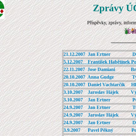
Zprávy Ú
Příspěvky, zprávy, inform
21.12.2007 Jan Ertner Dopi
5.12.2007 František Habětínek Po
22.11.2007 Jose Damiani Brid
20.10.2007 Anna Gudge Typogr
20.10.2007 Daniel Vachtarčík Hle
3.10.2007 Jaroslav Hájek Výsl
3.10.2007 Jan Ertner Pozv
24.9.2007 Jan Ertner Tureck
24.9.2007 Jaroslav Hájek Výsl
24.9.2007 Jan Ertner Další i
3.9.2007 Pavel Pěkný Pozvá