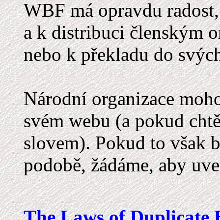
WBF má opravdu radost, 
a k distribuci členským 
nebo k překladu do svých
Národní organizace moho
svém webu (a pokud chtěj
slovem). Pokud to však b
podobě, žádáme, aby uve
The Laws of Duplicate 