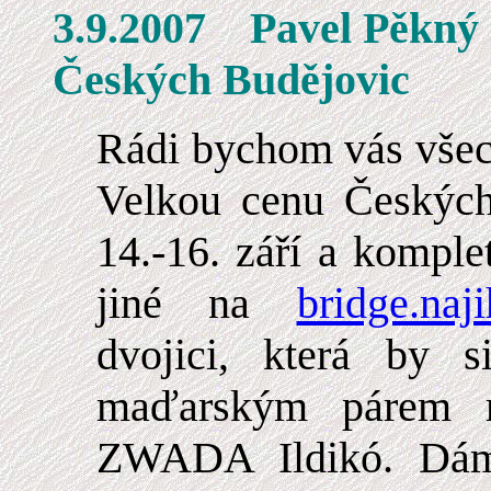
3.9.2007 Pavel 
Českých Budějovic
Rádi bychom vás všech
Velkou cenu Českých
14.-16. září a kompl
jiné na
bridge.naji
dvojici, která by 
maďarským párem 
ZWADA Ildikó. Dám