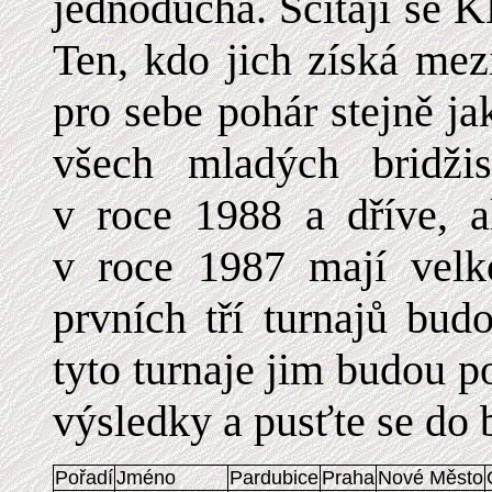
jednoduchá. Sčítají se K
Ten, kdo jich získá mez
pro sebe pohár stejně ja
všech mladých bridžis
v roce 1988 a dříve, a
v roce 1987 mají velk
prvních tří turnajů bud
tyto turnaje jim budou p
výsledky a pusťte se do 
Pořadí
Jméno
Pardubice
Praha
Nové Město