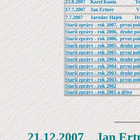
22.8.2007 Karel Kania Ter
17.7.2007 Jan Ertner Viln
7.7.2007 Jaroslav Hájek Doro
Starší zprávy - rok 2007, první polo
Starší zprávy - rok 2006, druhé pol
Starší zprávy - rok 2006, první polo
Starší zprávy - rok 2005, druhé pol
Starší zprávy - rok 2005, první polo
Starší zprávy - rok 2004, druhé pol
Starší zprávy - rok 2004, první polo
Starší zprávy - rok 2003, druhé pol
Starší zprávy - rok 2003, první polo
Starší zprávy - rok 2002
Starší zprávy - rok 2001 a dříve
21.12.2007 Ja