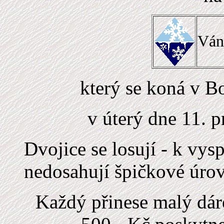
Ván
který se koná v B
v úterý dne 11. 
Dvojice se losují - k vysp
nedosahují špičkové úrov
Každý přinese malý dár