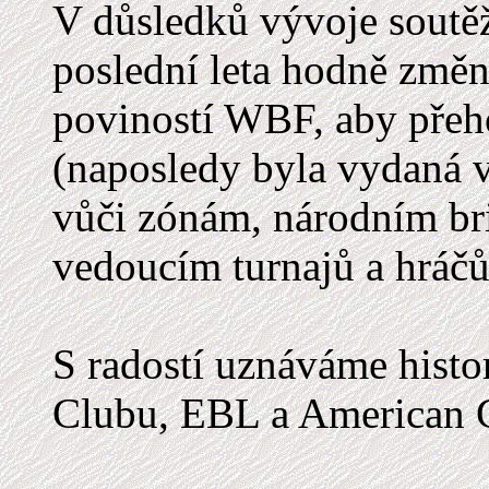
V důsledků vývoje soutěž
poslední leta hodně změni
poviností WBF, aby přeho
(naposledy byla vydaná v
vůči zónám, národním br
vedoucím turnajů a hráč
S radostí uznáváme histo
Clubu, EBL a American C