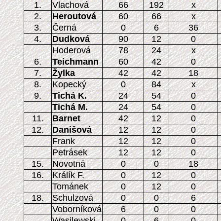
1.
Vlachová
66
192
x
2.
Heroutová
60
66
x
3.
Černá
0
6
36
4.
Dudková
90
12
0
Hoderová
78
24
x
6.
Teichmann
60
42
0
7.
Žylka
42
42
18
8.
Kopecký
0
84
x
9.
Tichá K.
24
54
0
Tichá M.
24
54
0
11.
Barnet
42
12
0
12.
Danišová
12
12
0
Frank
12
12
0
Petrásek
12
12
0
15.
Novotná
0
0
18
16.
Králík F.
0
12
0
Tománek
0
12
0
18.
Schulzová
0
0
6
Voborníková
6
0
0
Wasilewski
0
6
0