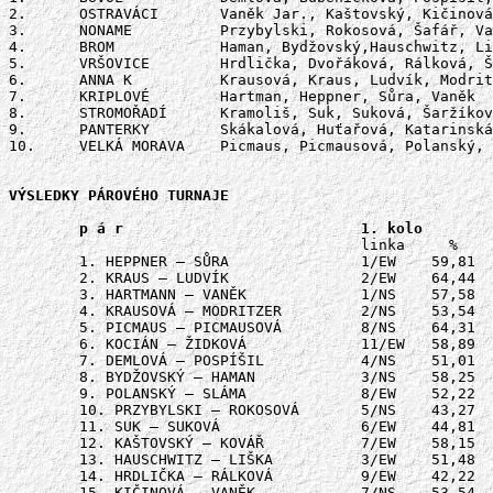
2.	OSTRAVÁCI	Vaněk Jar., Kaštovský, Kičinová, Kovář

3.	NONAME		Przybylski, Rokosová, Šafář, Vacková

4.	BROM		Haman, Bydžovský,Hauschwitz, Liška

5.	VRŠOVICE	Hrdlička, Dvořáková, Rálková, Štáfková

6.	ANNA K 		Krausová, Kraus, Ludvík, Modritz

7.	KRIPLOVÉ 	Hartman, Heppner, Sůra, Vaněk

8.	STROMOŘADÍ	Kramoliš, Suk, Suková, Šaržíková

9.	PANTERKY 	Skákalová, Huťařová, Katarinská, Skákal 

10.	VELKÁ MORAVA	Picmaus, Picmausová, Polanský, Sláma.

VÝSLEDKY PÁROVÉHO TURNAJE

					linka	  %	linka	 %	 %	linka	 %	%

	1. HEPPNER – SŮRA		1/EW	59,81	1/EW	60,74	120,55	1/EW	60,19	180,74

	2. KRAUS – LUDVÍK		2/EW	64,44	2/NS	60,94	125,38	1/NS	54,48**	179,86

	3. HARTMANN – VANĚK		1/NS	57,58	1/NS	59,26	116,84	2/EW	57,96	174,80

	4. KRAUSOVÁ – MODRITZER		2/NS	53,54	2/EW	59,07	112,61	3/EW	61,85	174,46

	5. PICMAUS – PICMAUSOVÁ		8/NS	64,31	8/EW	52,04	116,35	2/NS	56,53*	172,88

	6. KOCIÁN – ŽIDKOVÁ 		11/EW	58,89	11/EW	54,44	113,33	3/NS	53,34*	166,67

	7. DEMLOVÁ – POSPÍŠIL		4/NS	51,01	4/EW	52,78	103,79	5/NS	62,12	165,91

	8. BYDŽOVSKÝ – HAMAN		3/NS	58,25	3/NS	53,70	111,95	4/EW	53,15	165,10

	9. POLANSKÝ – SLÁMA		8/EW	52,22	8/NS	58,72#	110,94	4/NS	47,14	158,08

	10. PRZYBYLSKI – ROKOSOVÁ	5/NS	43,27	5/NS	45,96	  89,23	8/EW	57,41	146,64

	11. SUK – SUKOVÁ		6/EW	44,81	6/NS	48,82	  93,63	7/NS	51,85	145,08

	12. KAŠTOVSKÝ – KOVÁŘ		7/EW	58,15	7/EW	44,07	102,22	5/EW	42,41	144,63

	13. HAUSCHWITZ – LIŠKA		3/EW	51,48	3/EW	49,44	100,92	6/EW	43,15	144,07

	14. HRDLIČKA – RÁLKOVÁ		9/EW	42,22	9/EW	45,74	  87,96	8/NS	53,17**	140,93

	15. KIČINOVÁ – VANĚK		7/NS	53,54	7/NS	41,25	  94,79	6/NS	45,29	140,08
