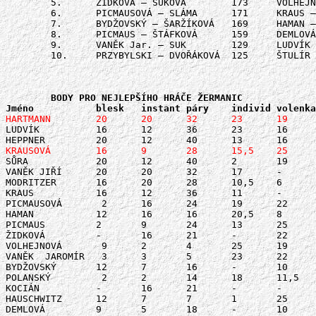
	5.	ŽIDKOVÁ – SUKOVÁ	173	VOLHEJNOVÁ – SKÁKALOVÁ 	174

	6.	PICMAUSOVÁ – SLÁMA	171	KRAUS – HUŤAŘOVÁ 	166

	7.	BYDŽOVSKÝ – ŠARŽÍKOVÁ	169	HAMAN – KATARINSKÁ 	163 

	8.	PICMAUS – ŠTÁFKOVÁ	159	DEMLOVÁ – RÁLKOVÁ 	151

	9.	VANĚK Jar. – SUK	129	LUDVÍK – ROKOSOVÁ 	145

	10.	PRZYBYLSKI – DVOŘÁKOVÁ	125	ŠTULÍR – BUBENÍČKOVÁ	141 

	BODY PRO NEJLEPŠÍHO HRÁČE ŽERMANIC

LUDVÍK		16	12	36	23	16	40	143

SŮRA		20	12	40	2	19	32	125

VANĚK JIŘÍ	20	20	32	17	-	32	121

MODRITZER	16	20	28	10,5	6	40	120,5

KRAUS		16	12	36	11	-	40	115

PICMAUSOVÁ	 2	16	24	19	22	17	100

HAMAN		12	16	16	20,5	8	24	96,5

PICMAUS	 	2	9	24	13	25	17	90

ŽIDKOVÁ		-	16	21	-	22	24	83

VOLHEJNOVÁ	 9	2	4	25	19	12	71

VANĚK  JAROMÍR	 3	3	5	23	22	8	64

BYDŽOVSKÝ	12	7	16	-	10	24	69

POLANSKÝ	 2	2	14	18	11,5	17	64,5

KOCIÁN		-	16	21	-	-	24	61

HAUSCHWITZ	12	7	7	1	25	2	54

DEMLOVÁ	 	9	5	18	-	10	12	54	
