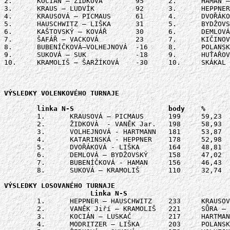
2.	KOCIÁN – ŽIDKOVÁ	95	2.	HAMAN – PICMAUSOVÁ	21

3.	KRAUS – LUDVÍK		92	3.	HEPPNER – SŮRA		-18

4.	KRAUSOVÁ – PICMAUS	61	4.	DVOŘÁKOVÁ – ŠTÁFKOVÁ	-27

5.	HAUSCHWITZ – LIŠKA	31	5.	BYDŽOVSKÝ – RÁLKOVÁ 	-35

6.	KAŠTOVSKÝ – KOVÁŘ 	30	6.	DEMLOVÁ – POSPÍŠIL	-59

7.	ŠAFÁŘ – VACKOVÁ 	23	7.	KIČINOVÁ – VANĚK	-61

8.	BUBENÍČKOVÁ–VOLHEJNOVÁ	-16	8.	POLANSKÝ – SLÁMA	-72

9.	SUKOVÁ – SUK		-18	9.	HUŤAŘOVÁ – KATARINSKÁ	-76

10.	KRAMOLIŠ – ŠARŽÍKOVÁ	-30	10.	SKÁKAL – SKÁKALOVÁ	-164

VÝSLEDKY VOLENKOVÉHO TURNAJE

	1.	KRAUSOVÁ – PICMAUS	199	59,23	1.	RÁLKOVÁ – HAUSCHWITZ	199 	59,23

	2.	ŽIDKOVÁ  - VANĚK Jar.	198	58,93	2.	PICMAUSOVÁ – SLÁMA	184	54,76

	3.	VOLHEJNOVÁ - HARTMANN	181	53,87	3.	ŠTÁFKOVÁ - SŮRA		182	54,17

	4.	KATARINSKÁ - HEPPNER	178	52,98	4.	KIČINOVÁ - LUDVÍK	178	52,98

	5.	DVOŘÁKOVÁ - LIŠKA	164	48,81	5/6.	ŠARŽÍKOVÁ - POLANSKÝ	161	47,92

	6.	DEMLOVÁ – BYDŽOVSKÝ 	158	47,02		HUŤAŘOVÁ - SKÁKAL	161	47,92

	7.	BUBENÍČKOVÁ - HAMAN	156	46,43	7.	SKÁKALOVÁ - PRZYBYLSKI	149	44,35

	8.	SUKOVÁ – KRAMOLIŠ 	110	32,74	8.	ROKOSOVÁ – MODRITZER	130	38,69

VÝSLEDKY LOSOVANÉHO TURNAJE

	1.	HEPPNER – HAUSCHWITZ	233	KRAUSOVÁ – KAŠTOVSKÝ 	236

	2.	VANĚK Jiří – KRAMOLIŠ	221	SŮRA – POSPÍŠIL 	221

	3.	KOCIÁN – LUSKAČ		217	HARTMANN – KIČINOVÁ 	205

	4.	MODRITZER – LIŠKA	203	POLANSKÝ – SKÁKAL 	198
