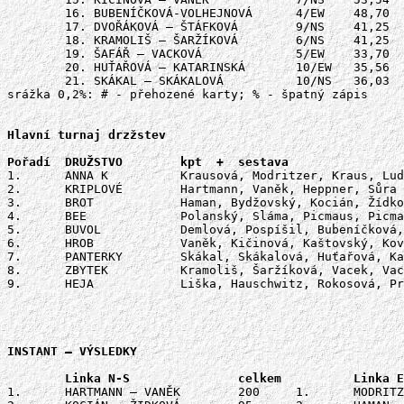
	16. BUBENÍČKOVÁ-VOLHEJNOVÁ 	4/EW	48,70	4/NS	40,74	  89,44	7/EW	44,44	133,88

	17. DVOŘÁKOVÁ – ŠTÁFKOVÁ	9/NS	41,25	9/NS	43,60	  84,85	9/EW	44,07	128,92

	18. KRAMOLIŠ – ŠARŽÍKOVÁ	6/NS	41,25	6/EW	44,07	  85,32	9/NS	39,06	124,38

	19. ŠAFÁŘ – VACKOVÁ		5/EW	33,70	5/EW	43,33	  77,03	11/EW	45,37	122,40

	20. HUŤAŘOVÁ – KATARINSKÁ	10/EW	35,56	10/NS	46,80	  82,36	10/EW	40,00	122,36

	21. SKÁKAL – SKÁKALOVÁ		10/NS	36,03	10/EW	44,26	  80,29	10/NS	36,03	116,32

srážka 0,2%: # - přehozené karty; % - špatný zápis

Hlavní turnaj drzžstev	

1. 	ANNA K 		Krausová, Modritzer, Kraus, Ludvík

2.	KRIPLOVÉ	Hartmann, Vaněk, Heppner, Sůra

3.	BROT		Haman, Bydžovský, Kocián, Žídková, (Luskač)

4.	BEE		Polanský, Sláma, Picmaus, Picmausová

5.	BUVOL		Demlová, Pospíšil, Bubeníčková, Volhejnová

6.	HROB		Vaněk, Kičinová, Kaštovský, Kovář

7.	PANTERKY	Skákal, Skákalová, Huťařová, Katarinská

8.	ZBYTEK		Kramoliš, Šaržíková, Vacek, Vacková, Štáfková, Dvořáková, Suk, Suková

9.	HEJA		Liška, Hauschwitz, Rokosová, Przybylski

INSTANT – VÝSLEDKY

1.	HARTMANN – VANĚK	200	1.	MODRITZER – PRZYBYLSKI	23
