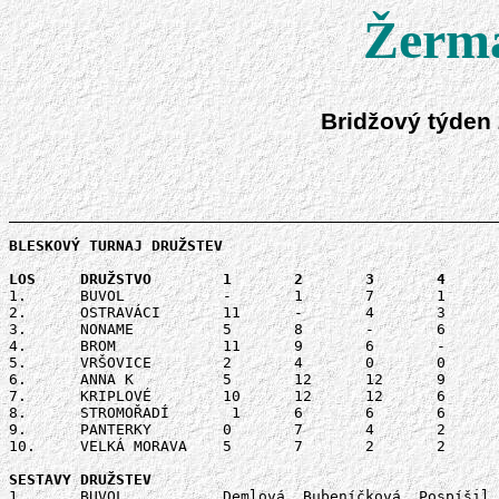
Žerma
Bridžový týden 
BLESKOVÝ TURNAJ DRUŽSTEV

1.	BUVOL		-	1	7	1	10	7	2	11	12	7	58	4.

2.	OSTRAVÁCI	11	-	4	3	8	0	0 	6	5	5	42	7.

3.	NONAME		5	8	-	6	12	0	0	6	8	10	55	5.

4.	BROM		11	9	6	-	12	3	6	6	10	10	73	3.	

5.	VRŠOVICE	2	4	0	0	-	3	0	4	11	7	31	9.

6.	ANNA K		5	12	12	9	9	-	3	10	12	10	82	2.

7.	KRIPLOVÉ	10	12	12	6	12	9	-	8	12	9	90	1.     

8.	STROMOŘADÍ	 1	6	6	6	8	2	4	-	8	11	52	6.

9.	PANTERKY 	0	7	4	2	1	0	0	4	-	1	19	10.

10.	VELKÁ MORAVA	5	7	2	2	5	2	3	1	11	-	38	8.

1.	BUVOL		Demlová, Bubeníčková, Pospíšil, Volhejnová
