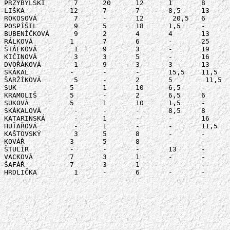
PRZYBYLSKI	 7	20	12	1	8	2	50

LIŠKA		12	7	7	8,5	13	2	49,5

ROKOSOVÁ	 7	-	12	 20,5	6	3	48,5

POSPÍŠIL	 9	5	18	1,5	-	12	45,5

BUBENÍČKOVÁ	 9	2	4	4	13	12	44

RÁLKOVÁ	 	1	7	6	-	25	3	42

ŠTÁFKOVÁ	 1	9	3	-	19	3	35

KIČINOVÁ 	 3	3	5	-	16	8	35

DVOŘÁKOVÁ	 1	9	3	3	13	3	32

SKÁKAL	 	-	-	-	15,5	11,5	5	32

ŠARŽÍKOVÁ	 5	-	2	5	 11,5	3	26,5

SUK	 	5	1	10	6,5-	-	3	25,5

KRAMOLIŠ	5	-	2	6,5	6	3	22,5

SUKOVÁ	 	5	1	10	1,5	-	3	20,5

SKÁKALOVÁ	 -	-	-	8,5	8	5	21,5

KATARINSKÁ	 -	1	-	-	16	5	22

HUŤAŘOVÁ	 -	1	-	-	11,5	5	17,5

KAŠTOVSKÝ	 3	5	8	-	-	-	16

KOVÁŘ	 	3	5	8	-	-	-	16

ŠTULÍR		-	-	-	13	-	-	13

VACKOVÁ	 	7	3	1	-	-	2	11

ŠAFÁŘ	 	7	3	1	-	-	-	11

HRDLIČKA	 1	-	6	-	-	-	7
