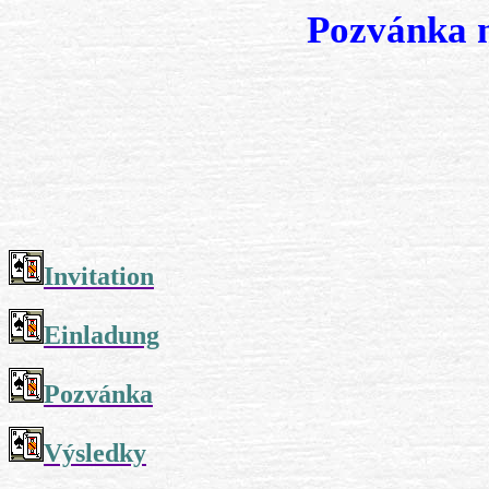
Pozvánka n
Invitation
Einladung
Pozvánka
Výsledky