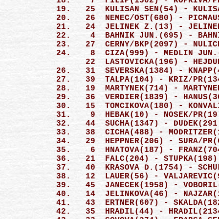
 18.    7  FILIP(1502) - KOPRIVA/P
 19.   25  KULISAN SEN(54) - KULIS
 20.   26  NEMEC/OST(680) - PICMAU
 21.   24  JELINEK Z.(13) - JELINE
 22.    4  BAHNIK JUN.(695) - BAHN
 23.   27  CERNY/BKP(2097) - NULIC
 24.    8  CIZA(999) - MEDLIN JUN.
       22  LASTOVICKA(196) - HEJDU
 26.   31  SEVERSKA(1384) - KNAPP(
 27.   39  TALPA(104) - KRIZ/PR(13
 28.   19  MARTYNEK(714) - MARTYNE
 29.   36  VERDIER(1839) - HANUS(3
 30.   15  TOMCIKOVA(180) - KONVAL
 31.    9  HEBAK(10) - NOSEK/PR(19
 32.   44  SUCHA(1347) - DUDEK(291
 33.   38  CICHA(488) - MODRITZER(
 34.   29  HEPPNER(206) - SURA/PR(
 35.    6  HNATOVA(187) - FRANZ(70
 36.   21  FALC(204) - STUPKA(198)
 37.   40  KRASOVA D.(1754) - SCHU
 38.   12  LAUER(56) - VALJAREVIC(
 39.   45  JANECEK(1958) - VOBORIL
 40.   14  JELINKOVA(46) - NAJZAR(
 41.   43  ERTNER(607) - SKALDA(18
 42.   35  HRADIL(44) - HRADIL(213