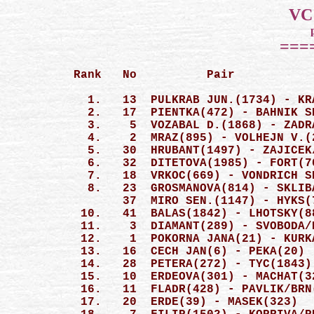
Rank   No          Pair           
  1.   13  PULKRAB JUN.(1734) - KR
  2.   17  PIENTKA(472) - BAHNIK S
  3.    5  VOZABAL D.(1868) - ZADR
  4.    2  MRAZ(895) - VOLHEJN V.(
  5.   30  HRUBANT(1497) - ZAJICEK
  6.   32  DITETOVA(1985) - FORT(7
  7.   18  VRKOC(669) - VONDRICH S
  8.   23  GROSMANOVA(814) - SKLIB
       37  MIRO SEN.(1147) - HYKS(
 10.   41  BALAS(1842) - LHOTSKY(8
 11.    3  DIAMANT(289) - SVOBODA/
 12.    1  POKORNA JANA(21) - KURK
 13.   16  CECH JAN(6) - PEKA(20) 
 14.   28  PETERA(272) - TYC(1843)
 15.   10  ERDEOVA(301) - MACHAT(3
 16.   11  FLADR(428) - PAVLIK/BRN
 17.   20  ERDE(39) - MASEK(323)  