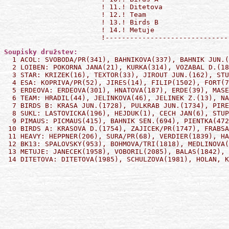
  ! 11.! Ditetova                
  ! 12.! Team                    
  ! 13.! Birds B                 
  ! 14.! Metuje                  
  1 ACOL: SVOBODA/PR(341), BAHNIKOVA(337), BAHNIK JUN.(
  2 LOIBEN: POKORNA JANA(21), KURKA(314), VOZABAL D.(18
  3 STAR: KRIZEK(16), TEXTOR(33), JIROUT JUN.(162), STU
  4 ESA: KOPRIVA/PR(52), JIRES(14), FILIP(1502), FORT(7
  5 ERDEOVA: ERDEOVA(301), HNATOVA(187), ERDE(39), MASE
  6 TEAM: HRADIL(44), JELINKOVA(46), JELINEK Z.(13), NA
  7 BIRDS B: KRASA JUN.(1728), PULKRAB JUN.(1734), PIRE
  8 SUKL: LASTOVICKA(196), HEJDUK(1), CECH JAN(6), STUP
  9 PIMAUS: PICMAUS(415), BAHNIK SEN.(694), PIENTKA(472
 10 BIRDS A: KRASOVA D.(1754), ZAJICEK/PR(1747), FRABSA
 11 HEAVY: HEPPNER(206), SURA/PR(68), VERDIER(1839), HA
 12 BK13: SPALOVSKY(953), BOHMOVA/TRI(1818), MEDLINOVA(
 13 METUJE: JANECEK(1958), VOBORIL(2085), BALAS(1842), 