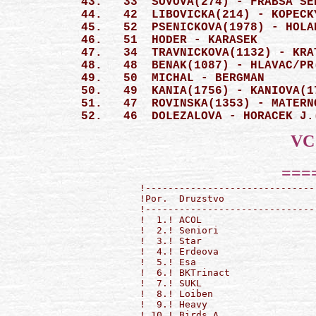
 43.   33  SOVOVA(274) - FRABSA SE
 44.   42  LIBOVICKA(214) - KOPECK
 45.   52  PSENICKOVA(1978) - HOLA
 46.   51  HODER - KARASEK        
 47.   34  TRAVNICKOVA(1132) - KRA
 48.   48  BENAK(1087) - HLAVAC/PR
 49.   50  MICHAL - BERGMAN       
 50.   49  KANIA(1756) - KANIOVA(1
 51.   47  ROVINSKA(1353) - MATERN
  !------------------------------
  !Por.  Druzstvo                
  !------------------------------
  !  1.! ACOL                    
  !  2.! Seniori                 
  !  3.! Star                    
  !  4.! Erdeova                 
  !  5.! Esa                     
  !  6.! BKTrinact               
  !  7.! SUKL                    
  !  8.! Loiben                  
  !  9.! Heavy                   
  ! 10.! Birds A                 