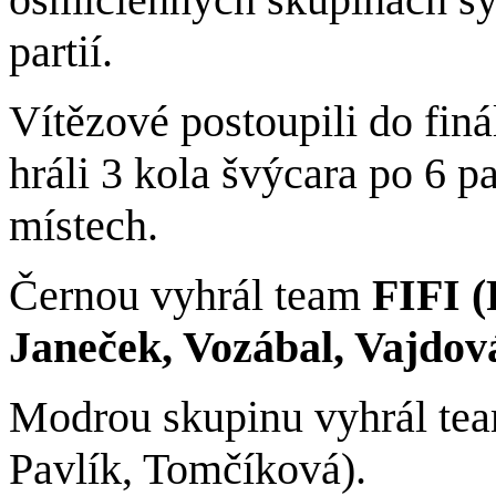
partií.
Vít
ě
zov
é
postoupili do fin
á
hr
á
li 3 kola švýcara po 6 pa
místech.
Černou vyhrál team
FIFI (
Janeček, Vozábal, Vajdov
Modrou skupinu vyhrál te
Pavlík, Tomčíková).