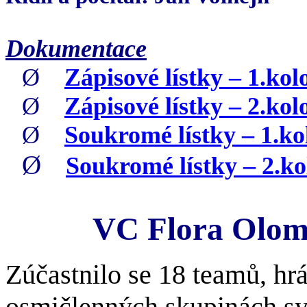
Dokumentace
Ø
Zápisové lístky – 1.kol
Ø
Zápisové lístky – 2.kol
Ø
Soukromé lístky – 1.ko
Ø
Soukromé lístky – 2.ko
VC Flora Olomo
Zúčastnilo se 18 teamů, hr
osmičlenných skupinách s