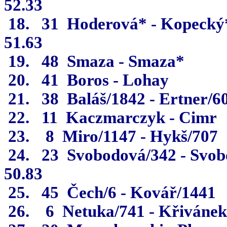
52.33
18.
31
Hoderová* - Kopecký
51.63
19.
48
Smaza - Smaza*
20.
41
Boros - Lohay
21.
38
Baláš/1842 - Ertner/6
22.
11
Kaczmarczyk - Cimr
23.
8
Miro/1147 - Hykš/707
24.
23
Svobodová/342 - Svob
50.83
25.
45
Čech/6 - Kovář/1441
26.
6
Netuka/741 - Křivánek