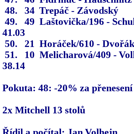
48.
34
Trepáč - Závodský
49.
49
Laštovička/196 - Schu
41.03
50.
21
Horáček/610 - Dvořák
51.
10
Melicharová/409 - Vo
38.14
Pokuta: 48: -20% za přenesení
2x Mitchell 13 stolů
Řídil a počítal: Jan Volhejn