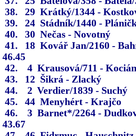
37.
25
Batelová/358 - Batela
38.
29
Krátký/1344 - Kostko
39.
24
Stádník/1440 - Plánič
40.
30
Nečas - Novotný
41.
18
Kovář Jan/2160 - Bah
46.45
42.
4
Krausová/711 - Kociá
43.
12
Šikrá - Zlacký
44.
2
Verdier/1839 - Suchý
45.
44
Menyhért - Krajčo
46.
3
Barnet*/2264 - Dudko
43.67
47.
46
Fidrmuc - Hauschnitz