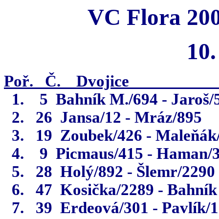
VC Flora 200
10.
Poř.
Č.
Dvojice
1.
5
Bahník M./694 - Jaroš/
2.
26
Jansa/12 - Mráz/895
3.
19
Zoubek/426 - Maleňák
4.
9
Picmaus/415 - Haman/
5.
28
Holý/892 - Šlemr/2290
6.
47
Kosička/2289 - Bahník
7.
39
Erdeová/301 - Pavlík/