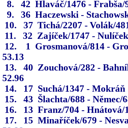
8.
42
Hlaváč/1476 - Frabša/
9.
36
Haczewski - Stachowsk
10.
37
Tichá/2207 - Volák/48
11.
32
Zajíček/1747 - Nulíče
12.
1
Grosmanová/814 - Gr
53.13
13.
40
Zouchová/282 - Bahní
52.96
14.
17
Suchá/1347 - Mokráň
15.
43
Šlachta/688 - Němec/
16.
13
Franz/704 - Hnátová/
17.
15
Minaříček/679 - Nesv