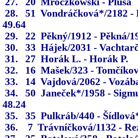
27.
20
Mroczkowski - Plusa
28.
51
Vondráčková*/2182 - 
49.64
29.
22
Pěkný/1912 - Pěkná/1
30.
33
Hájek/2031 - Vachtar
31.
27
Horák L. - Horák P.
32.
16
Mašek/323 - Tomčíko
33.
14
Vajdová/2062 - Vozáb
34.
50
Janeček*/1958 - Sigm
48.24
35.
35
Pulkráb/440 - Šídlová
36.
7
Trávníčková/1132 - Re