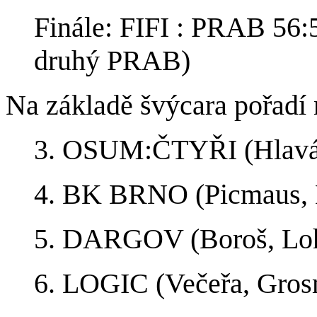
Finále: FIFI : PRAB 56:5
druhý PRAB)
Na základ
ě
švýcara pořadí 
3. OSUM:ČTYŘI (Hlaváč
4. BK BRNO (Picmaus, 
5. DARGOV (Boroš, Loh
6. LOGIC (Večeřa, Gros