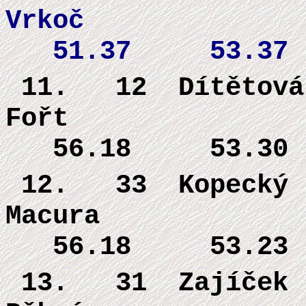
Vrkoč
51.37 53.37
11. 12
Dítětová
Fořt 5
56.18 53.30
12. 33
Kopecký 
Macura 
56.18 53.23
13. 31
Zajíček 