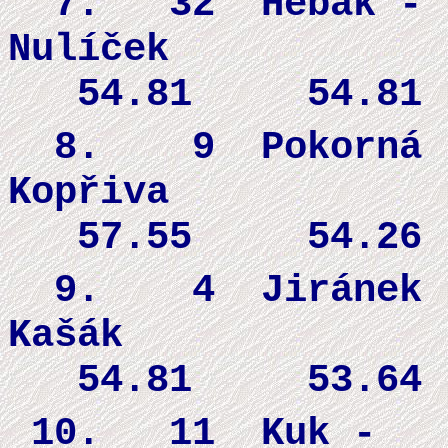
7. 32
Hebák -
Nulíček
54.81 54.81
8. 9 Pokorná
Kopřiva
57.55 54.26
9. 4 Jiránek
Kašák 
54.81 53.64
10. 11
Kuk -