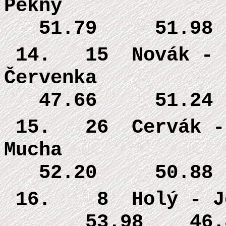
Pěkný 
51.79 51.98
14. 15
Novák -
Červenk
47.66 51.24
15. 26
Cervák -
Mucha 
52.20 50.88
16. 8 Holý
-
53.98 46.8