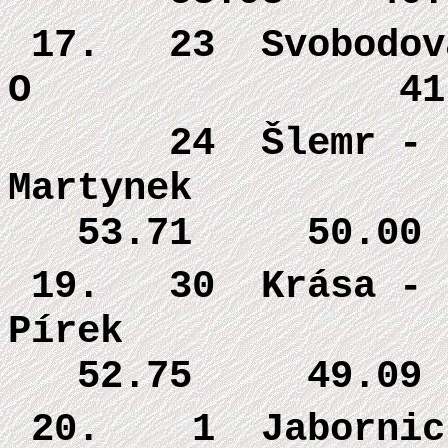
17. 23
Svobodová
O 41.76 
24 Šlemr -
Martyne
53.71 50.00
19. 30
Krása -
Pírek 
52.75 49.09
20. 1 Jabornic