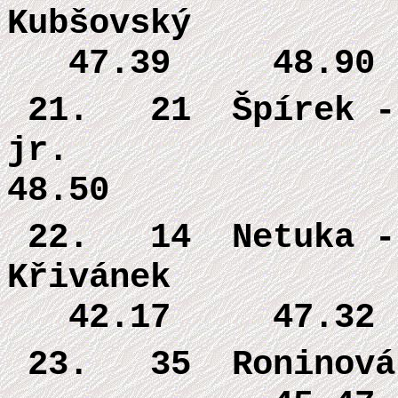
Kubšovský
47.39 48.90
21. 21
Špírek -
jr. 53.
48.50
22. 14
Netuka -
Křivánek
42.17 47.32
23. 35
Roninová