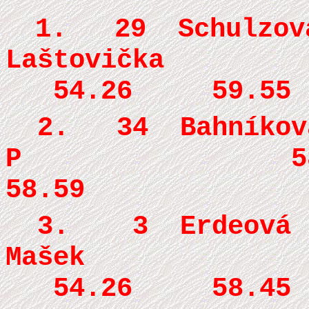
1. 29
Schulzov
Laštovička
54.26 59.55
2. 34
Bahníková
P 58.9
58.59
3. 3 Erdeová
Mašek 
54.26 58.45