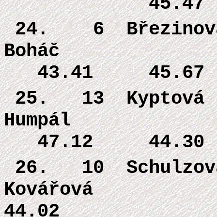
45.47 48
24. 6 Březinov
Boháč 4
43.41 45.67
25. 13
Kyptová 
Humpál 
47.12 44.30
26. 10
Schulzov
Kovářová 
44.02