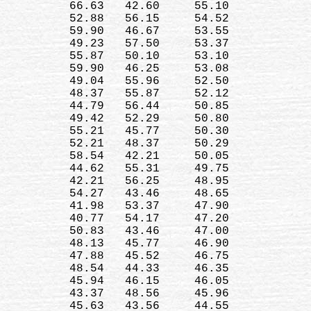
          66.63   42.60     55.10

          52.88   56.15     54.52

          59.90   46.67     53.55

          49.23   57.50     53.37

          55.87   50.10     53.10

          59.90   46.25     53.08

          49.04   55.96     52.50

          48.37   55.87     52.12

          44.79   56.44     50.85

          49.42   52.29     50.80

          55.21   45.77     50.30

          52.21   48.37     50.29

          58.54   42.21     50.05

          44.62   55.31     49.75

          42.21   56.25     48.95

          54.27   43.46     48.65

          41.98   53.37     47.90

          40.77   54.17     47.20

          50.83   43.46     47.00

          48.13   45.77     46.90

          47.88   45.52     46.75

          48.54   44.33     46.35

          45.94   46.15     46.05

          43.37   48.56     45.96

          45.63   43.56     44.55
