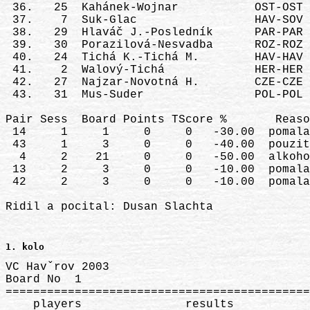
 36.   25  Kahánek-Wojnar           OST-OST 
 37.    7  Suk-Glac                 HAV-SOV 
 38.   29  Hlaváč J.-Posledník      PAR-PAR 
 39.   30  Porazilová-Nesvadba      ROZ-ROZ 
 40.   24  Tichá K.-Tichá M.        HAV-HAV 
 41.    2  Walový-Tichá             HER-HER 
 42.   27  Najzar-Novotná H.        CZE-CZE 
 43.   31  Mus-Suder                POL-POL 
Pair Sess  Board Points TScore %       Reaso
 14     1     1     0     0   -30.00  pomala
 43     1     3     0     0   -40.00  pouzit
  4     2    21     0     0   -50.00  alkoho
 13     2     3     0     0   -10.00  pomala
 42     2     3     0     0   -10.00  pomala
Ridil a pocital: Dusan Slachta
1. kolo
VC Havˇrov 2003
Board No  1                                                 100% =  40
=============================================================================
    players               results             points           per cent
  N/S     E/W          NS        EW        NS        EW      NS         EW
=============================================================================
    1      14          50                  19        21    47.50 %    52.50 %
   13      25          50                  19        21    47.50 %    52.50 %
   12      23                   100         6        34    15.00 %    85.00 %
   11      21                    50        11        29    27.50 %    72.50 %
   10      19                   110         3        37     7.50 %    92.50 %
    9      17          50                  19        21    47.50 %    52.50 %
    8      15          50                  19        21    47.50 %    52.50 %
    7      26         100                  29        11    72.50 %    27.50 %
    6      24          90                  24        16    60.00 %    40.00 %
   22       5         150                  40         0   100.00 %     0.00 %
   20       4                   180         0        40     0.00 %   100.00 %
   18       3                    50        11        29    27.50 %    72.50 %
   16       2         100                  29        11    72.50 %    27.50 %
   27      28         110                  35         5    87.50 %    12.50 %
   42      33                    50        11        29    27.50 %    72.50 %
   39      36                    50        11        29    27.50 %    72.50 %
   34      38                   110         3        37     7.50 %    92.50 %
   31      35         100                  29        11    72.50 %    27.50 %
   37      29         100                  29        11    72.50 %    27.50 %
   43      40         110                  35         5    87.50 %    12.50 %
   41      30         140                  38         2    95.00 %     5.00 %



VC Havˇrov 2003
Board No  2                                                 100% =  40
=============================================================================
    players               results             points           per cent
  N/S     E/W          NS        EW        NS        EW      NS         EW
=============================================================================
    1      14                   450        20        20    50.00 %    50.00 %
   13      25                   450        20        20    50.00 %    50.00 %
   12      23                   450        20        20    50.00 %    50.00 %
   11      21                   450        20        20    50.00 %    50.00 %
   10      19                   450        20        20    50.00 %    50.00 %
    9      17                   450        20        20    50.00 %    50.00 %
    8      15                   450        20        20    50.00 %    50.00 %
    7      26                   450        20        20    50.00 %    50.00 %
    6      24                   450        20        20    50.00 %    50.00 %
   22       5                   450        20        20    50.00 %    50.00 %
   20       4                   450        20        20    50.00 %    50.00 %
   18       3                   450        20        20    50.00 %    50.00 %
   16       2         100                  40         0   100.00 %     0.00 %
   27      28                   450        20        20    50.00 %    50.00 %
   42      33                   450        20        20    50.00 %    50.00 %
   39      36                   450        20        20    50.00 %    50.00 %
   34      38                   460         0        40     0.00 %   100.00 %
   31      35                   450        20        20    50.00 %    50.00 %
   37      29                   450        20        20    50.00 %    50.00 %
   43      40                   450        20        20    50.00 %    50.00 %
   41      30                   450        20        20    50.00 %    50.00 %



VC Havˇrov 2003
Board No  3                                                 100% =  40
=============================================================================
    players               results             points           per cent
  N/S     E/W          NS        EW        NS        EW      NS         EW
=============================================================================
    2      15                    50        13        27    32.50 %    67.50 %
    1      26         110                  25        15    62.50 %    37.50 %
   13      24         200                  37         3    92.50 %     7.50 %
   12      22                   100         4        36    10.00 %    90.00 %
   11      20         110                  25        15    62.50 %    37.50 %
   10      18                   100         4        36    10.00 %    90.00 %
    9      16                    50        13        27    32.50 %    67.50 %
    8      14         110                  25        15    62.50 %    37.50 %
    7      25         100                  19        21    47.50 %    52.50 %
   23       6                   100         4        36    10.00 %    90.00 %
   21       5         150                  34         6    85.00 %    15.00 %
   19       4         150                  34         6    85.00 %    15.00 %
   17       3                    50        13        27    32.50 %    67.50 %
   29      30         110                  25        15    62.50 %    37.50 %
   27      34                    50        13        27    32.50 %    67.50 %
   31      41                   100         4        36    10.00 %    90.00 %
   39      28         120                  31         9    77.50 %    22.50 %
   43                 40%                  16              40.00 %
           38                   60%                  24               60.00 %
   40      33         110                  25        15    62.50 %    37.50 %
   32      36                    50        13        27    32.50 %    67.50 %
   42      37         400                  39         1    97.50 %     2.50 %



VC Havˇrov 2003
Board No  4                                                 100% =  40
=============================================================================
    players               results             points           per cent
  N/S     E/W          NS        EW        NS        EW      NS         EW
=============================================================================
    2      15         200                  18        22    45.00 %    55.00 %
    1      26         100                   7        33    17.50 %    82.50 %
   13      24         400                  37         3    92.50 %     7.50 %
   12      22         200                  18        22    45.00 %    55.00 %
   11      20         300                  30        10    75.00 %    25.00 %
   10      18         200                  18        22    45.00 %    55.00 %
    9      16                   140         0        40     0.00 %   100.00 %
    8      14         300                  30        10    75.00 %    25.00 %
    7      25         300                  30        10    75.00 %    25.00 %
   23       6         300                  30        10    75.00 %    25.00 %
   21       5         200                  18        22    45.00 %    55.00 %
   19       4         200                  18        22    45.00 %    55.00 %
   17       3         100                   7        33    17.50 %    82.50 %
   29      30         400                  37         3    92.50 %     7.50 %
   27      34         200                  18        22    45.00 %    55.00 %
   31      41         100                   7        33    17.50 %    82.50 %
   39      28         300                  30        10    75.00 %    25.00 %
   43      38         200                  18        22    45.00 %    55.00 %
   40      33                   110         2        38     5.00 %    95.00 %
   32      36         100                   7        33    17.50 %    82.50 %
   42      37         500                  40         0   100.00 %     0.00 %



VC Havˇrov 2003
Board No  5                                                 100% =  40
=============================================================================
    players               results             points           per cent
  N/S     E/W          NS        EW        NS        EW      NS         EW
=============================================================================
    3      16         650                  20        20    50.00 %    50.00 %
    2      14        1430                  39         1    97.50 %     2.50 %
    1      25        1430                  39         1    97.50 %     2.50 %
   13      23         650                  20        20    50.00 %    50.00 %
   12      21         650                  20        20    50.00 %    50.00 %
   11      19         650                  20        20    50.00 %    50.00 %
   10      17                   100         3        37     7.50 %    92.50 %
    9      15         650                  20        20    50.00 %    50.00 %
    8      26         680                  35         5    87.50 %    12.50 %
   24       7         650                  20        20    50.00 %    50.00 %
   22       6         650                  20        20    50.00 %    50.00 %
   20       5         650                  20        20    50.00 %    50.00 %
   18       4                   100         3        37     7.50 %    92.50 %
   31      32         620                   6        34    15.00 %    85.00 %
   36      30         650                  20        20    50.00 %    50.00 %
   27      43         650                  20        20    50.00 %    50.00 %
   40      29         680                  35         5    87.50 %    12.50 %
   39      34         650                  20        20    50.00 %    50.00 %
   42      38  