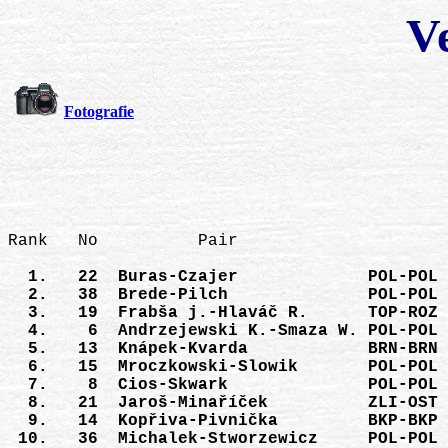
V
Fotografie
Rank   No          Pair                     
  1.   22  Buras-Czajer             POL-POL 
  2.   38  Brede-Pilch              POL-POL 
  3.   19  Frabša j.-Hlaváč R.      TOP-ROZ 
  4.    6  Andrzejewski K.-Smaza W. POL-POL 
  5.   13  Knápek-Kvarda            BRN-BRN 
  6.   15  Mroczkowski-Slowik       POL-POL 
  7.    8  Cios-Skwark              POL-POL 
  8.   21  Jaroš-Minaříček          ZLI-OST 
  9.   14  Kopřiva-Pivnička         BKP-BKP 
 10.   36  Michalek-Stworzewicz     POL-POL 