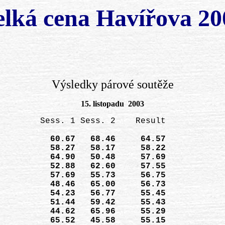
elká cena Havířova 20
Výsledky párové soutěže
15. listopadu 2003
        Sess. 1 Sess. 2    Result

          60.67   68.46     64.57

          58.27   58.17     58.22

          64.90   50.48     57.69

          52.88   62.60     57.55

          57.69   55.73     56.75

          48.46   65.00     56.73

          54.23   56.77     55.45

          51.44   59.42     55.43

          44.62   65.96     55.29

          65.52   45.58     55.15