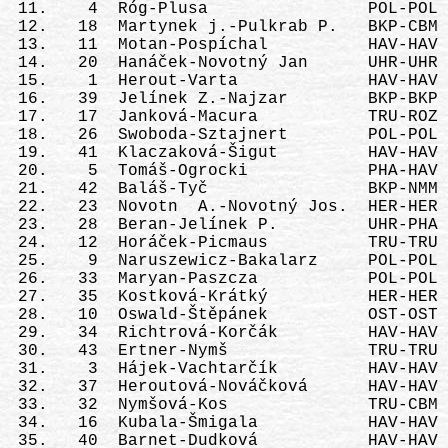

 11.    4  Róg-Plusa                POL-POL 
 12.   18  Martynek j.-Pulkrab P.   BKP-CBM 
 13.   11  Motan-Pospíchal          HAV-HAV 
 14.   20  Hanáček-Novotný Jan      UHR-UHR 
 15.    1  Herout-Varta             HAV-HAV 
 16.   39  Jelínek Z.-Najzar        BKP-BKP 
 17.   17  Janková-Macura           TRU-ROZ 
 18.   26  Swoboda-Sztajnert        POL-POL 
 19.   41  Klaczaková-Šigut         HAV-HAV 
 20.    5  Tomáš-Ogrocki            PHA-HAV 
 21.   42  Baláš-Tyč                BKP-NMM 
 22.   23  Novotn  A.-Novotný Jos.  HER-HER 
 23.   28  Beran-Jelínek P.         UHR-PHA 
 24.   12  Horáček-Picmaus          TRU-TRU 
 25.    9  Naruszewicz-Bakalarz     POL-POL 
 26.   33  Maryan-Paszcza           POL-POL 
 27.   35  Kostková-Krátký          HER-HER 
 28.   10  Oswald-Štěpánek          OST-OST 
 29.   34  Richtrová-Korčák         HAV-HAV 
 30.   43  Ertner-Nymš              TRU-TRU 
 31.    3  Hájek-Vachtarčík         HAV-HAV 
 32.   37  Heroutová-Nováčková      HAV-HAV 
 33.   32  Nymšová-Kos              TRU-CBM 
 34.   16  Kubala-Šmigala           HAV-HAV 
 35.   40  Barnet-Dudková           HAV-HAV 