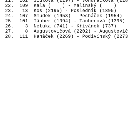
21.
102
Šídlová (2197) - Vondráčková (218
22.
109
Kala (
) - Malínský (
)
23.
13
Kos (2195) - Posledník (1895)
24.
107
Smudek (1953) - Pecháček (1954)
25.
101
Täuber (1394) - Täuberová (1395)
26.
3
Netuka (741) - Křivánek (737)
27.
8
Augustovičová (2202) - Augustovič
28.
111
Hanáček (2269) - Podivínský (2273