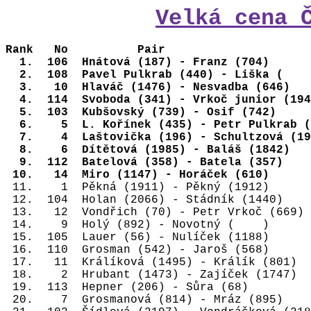
Velká cena 
Rank
No
Pair
1.
106
Hnátová (187) - Franz (704)
2.
108
Pavel Pulkrab (440) - Liška (
3.
10
Hlaváč (1476) - Nesvadba (646)
4.
114
Svoboda (341) - Vrkoč junior (194
5.
103
Kubšovský (739) - Osif (742)
6.
5
L. Kořínek (435) - Petr Pulkrab (
7.
4
Laštovička (196) - Schultzová (19
8.
6
Dítětová (1985) - Baláš (1842)
9.
112
Batelová (358) - Batela (357)
10.
14
Miro (1147) - Horáček (610)
11.
1
Pěkná (1911) - Pěkný (1912)
12.
104
Holan (2066) - Stádník (1440)
13.
12
Vondřich (70) - Petr Vrkoč (669)
14.
9
Holý (892) - Novotný (
)
15.
105
Lauer (56) - Nulíček (1188)
16.
110
Grosman (542) - Jaroš (568)
17.
11
Králíková (1495) - Králík (801)
18.
2
Hrubant (1473) - Zajíček (1747)
19.
113
Hepner (206) - Sůra (68)
20. 
7
Grosmanová (814) - Mráz (895)