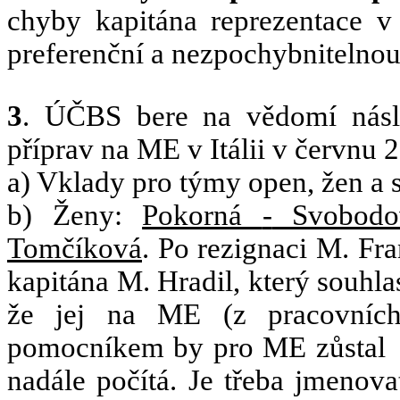
chyby kapitána reprezentace 
preferenční a nezpochybnitelno
3
. ÚČBS bere na vědomí násle
příprav na ME v Itálii v červnu 
a) Vklady pro týmy open, žen a 
b) Ženy:
Pokorná
-
Svobodo
Tomčíková
. Po rezignaci M. Fra
kapitána M. Hradil, který souhl
že jej na ME (z pracovních
pomocníkem by pro ME zůstal
nadále počítá. Je třeba jmenova