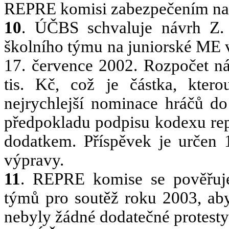
REPRE komisi zabezpečením naší
10
. ÚČBS schvaluje návrh Z. 
školního týmu na juniorské ME 
17. července 2002. Rozpočet n
tis. Kč, což je částka, kt
nejrychlejší nominace hráčů d
předpokladu podpisu kodexu rep
dodatkem. Příspěvek je určen
výpravy.
11
. REPRE komise se pověřuj
týmů pro soutěž roku 2003, aby
nebyly žádné dodatečné protesty