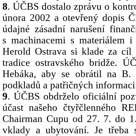
8
. ÚČBS dostalo zprávu o kontr
února 2002 a otevřený dopis ČB
údajné zásadní narušení finanč
s machinacemi s materiálem i
Herold Ostrava si klade za cíl
tradice ostravského bridže. Ú
Hebáka, aby se obrátil na B.
podkladů a patřičných informaci
9
. ÚČBS obdrželo oficiální poz
účast našeho čtyřčlenného RE
Chairman Cupu od 27. 7. do 1
vklady a ubytování. Je třeba 