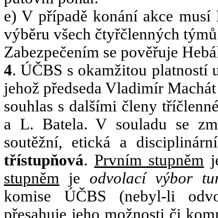
e) V případě konání akce musí 
výběru všech čtyřčlenných týmů
Zabezpečením se pověřuje Hebák
4
.
ÚČBS s okamžitou platností u
jehož předseda Vladimír Machát 
souhlas s dalšími členy tříčlenn
a L. Batela. V souladu se zm
soutěžní, etická a disciplinár
třístupňová
.
Prvním stupněm
j
stupněm
je
odvolací výbor tu
komise ÚČBS (nebyl-li odvo
přesahuje jeho možnosti či komp