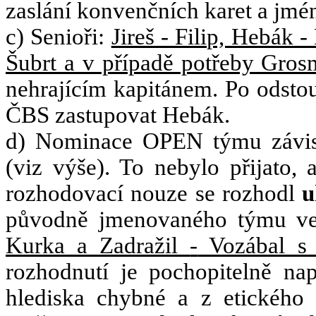
zaslání konvenčních karet a jmé
c) Senioři:
Jireš
-
Filip, Hebák
-
Šubrt a v případě potřeby Gros
nehrajícím kapitánem. Po odsto
ČBS zastupovat Hebák.
d) Nominace OPEN týmu závise
(viz výše). To nebylo přijato,
rozhodovací nouze se rozhodl
u
původně jmenovaného týmu ve
Kurka a Zadražil
-
Vozábal s 
rozhodnutí je pochopitelně nap
hlediska chybné a z etického