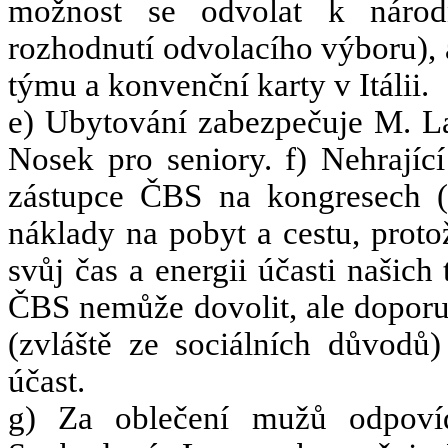
možnost se odvolat k národ
rozhodnutí odvolacího výboru), 
týmu a konvenční karty v Itálii.
e) Ubytování zabezpečuje M. La
Nosek pro seniory. f) Ne
hrajíc
zástupce ČBS na kongresech 
náklady na pobyt a cestu, proto
svůj čas a energii účasti našic
ČBS nemůže dovolit, ale doporu
(zvláště ze sociálních důvodů)
účast.
g) Za oblečení mužů odpoví