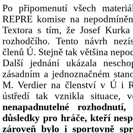
Po připomenutí všech materiá
REPRE komise na nepodmíněný 
Textora s tím, že Josef Kurk
rozhodčího. Tento návrh nezí
členů Ú. Stejně tak většina nep
Další jednání ukázala nesc
zásadním a jednoznačném stano
M. Verdier na členství v Ú i
ústředí tak vznikla situace,
nenapadnutelné rozhodnutí,
důsledky pro hráče, kteří nesp
zároveň bylo i sportovně spr