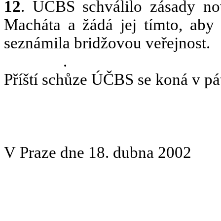
12
. ÚČBS schválilo zásady nov
Macháta a žádá jej tímto, aby
seznámila bridžovou veřejnost.
.
Příští schůze ÚČBS se koná v pát
V Praze dne 18. dubna 2002