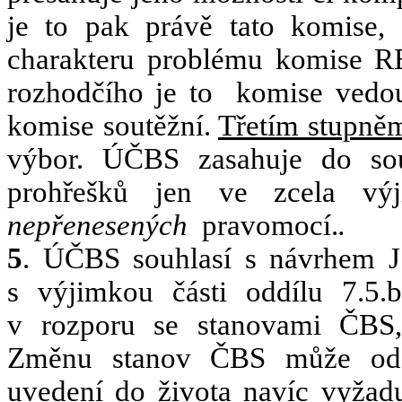
je to pak právě tato komise, 
charakteru problému komise RE
rozhodčího je to
komise vedouc
komise soutěžní.
Třetím stupně
výbor. ÚČBS zasahuje do sou
prohřešků jen ve zcela vý
nepřenesených
pravomocí.
.
5
. ÚČBS souhlasí s návrhem J
s výjimkou části oddílu 7.5.
v rozporu se stanovami ČBS, k
Změnu stanov ČBS může odso
uvedení do života navíc vyžadu