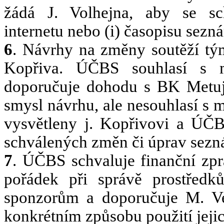
žádá J. Volhejna, aby se sc
internetu nebo (i) časopisu sezn
6
. Návrhy na změny soutěží tým
Kopřiva. ÚČBS souhlasí s 
doporučuje dohodu s BK Metuje
smysl návrhu, ale nesouhlasí s mo
vysvětleny j. Kopřivovi a ÚČ
schválených změn či úprav sezná
7
. ÚČBS schvaluje finanční zpr
pořádek při správě prostře
sponzorům a doporučuje M. Ve
konkrétním způsobu použití jejic