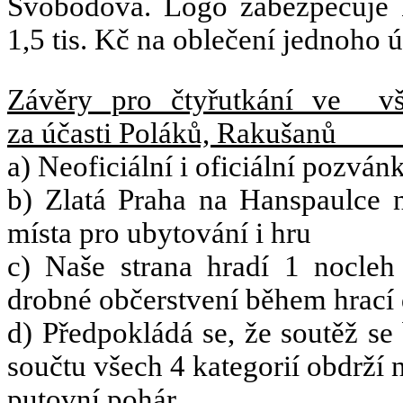
Svobodová. Logo zabezpečuje 
1,5 tis. Kč na oblečení jednoho ú
Závěry pro čtyřutkání ve
v
za účasti Poláků, Rakušanů
a) Neoficiální i oficiální pozvá
b) Zlatá Praha na Hanspaulce
místa pro ubytování i hru
c) Naše strana hradí 1 nocleh 
drobné občerstvení během hrací
d) Předpokládá se, že soutěž se
součtu všech 4 kategorií obdrží 
putovní pohár.