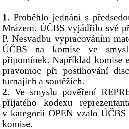
1
. Proběhlo jednání s předsed
Mrázem. ÚČBS vyjádřilo své při
P. Nesvadbu vypracováním mate
ÚČBS na komise ve smyslu 
připomínek. Například komise et
pravomoc při postihování disc
turnajích a soutěžích.
2
.
Ve smyslu pověření REPRE 
přijatého kodexu reprezentan
v kategorii OPEN vzalo ÚČBS n
komise.