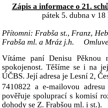
Zápis a informace o 21. sc
pátek 5. dubna v 18
Přítomni: Frabša st., Franz, He
Frabša ml. a Mráz j.h.
Omluve
Vítáme paní Denisu Pěknou na
spokojenost. Těšíme se i na je
ÚČBS. Její adresa je Lesní 2, Č
7410822 a e-mailovou adres
pověřuje spoluprací s komisí ro
dohody se Z. Frabšou ml. i st.).