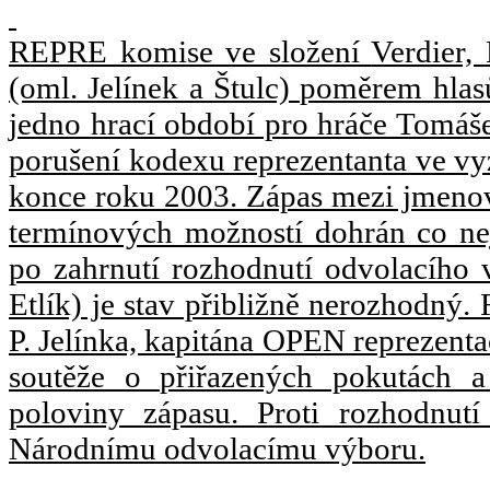
REPRE komise ve složení
Verdier,
(oml. Jelínek a Štulc)
poměrem hlasů 
jedno hrací období pro hráče Tomáše
porušení kodexu reprezentanta ve 
konce roku 2003. Zápas mezi jmen
termínových možností dohrán co nej
po zahrnutí rozhodnutí odvolacího v
Etlík) je stav přibližně nerozhodný
P. Jelínka, kapitána OPEN reprezenta
soutěže o přiřazených pokutách a
poloviny zápasu. Proti rozhodnut
Národnímu odvolacímu výboru.