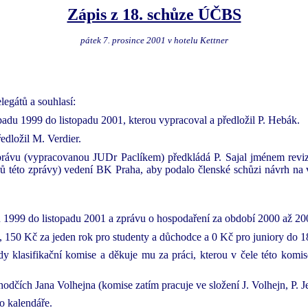
Zápis z 18. schůze ÚČBS
pátek 7. prosince 2001 v hotelu Kettner
egátů a souhlasí:
adu 1999 do listopadu 2001, kterou vypracoval a předložil P. Hebák.
edložil M. Verdier.
ávu (vypracovanou JUDr Paclíkem) předkládá P. Sajal jménem reviz
ů této zprávy) vedení BK Praha, aby podalo členské schůzi návrh na
 1999 do listopadu 2001 a zprávu o hospodaření za období 2000 až 20
150 Kč za jeden rok pro studenty a důchodce a 0 Kč pro juniory do 18
y klasifikační komise a děkuje mu za práci, kterou v čele této komi
ích Jana Volhejna (komise zatím pracuje ve složení J. Volhejn, P. Je
o kalendáře.