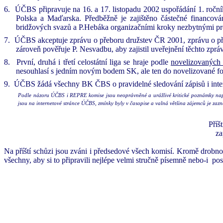
6.
ÚČBS připravuje na 16. a 17. listopadu 2002 uspořádání 1. ročn
Polska a Maďarska. Předběžně je zajištěno částečné financov
bridžových svazů a P.Hebáka organizačními kroky nezbytnými pro
7.
ÚČBS akceptuje zprávu o přeboru družstev ČR 2001, zprávu o p
zároveň pověřuje P. Nesvadbu, aby zajistil uveřejnění těchto zprá
8.
První, druhá i třetí celostátní liga se hraje podle
novelizovaných 
nesouhlasí s jedním novým bodem SK, ale ten do novelizované fo
9.
ÚČBS žádá všechny BK ČBS o pravidelné sledování zápisů i int
Podle názoru ÚČBS i REPRE komise jsou neoprávněné a urážlivé kritické poznámky např
jsou na internetové stránce ÚČBS, zmínky byly v časopise a valná většina zájemců je za
Příš
za
Na příští schůzi jsou zváni i předsedové všech komisí. Kromě drobn
všechny, aby si to připravili nejlépe velmi stručně písemně nebo-i
pos