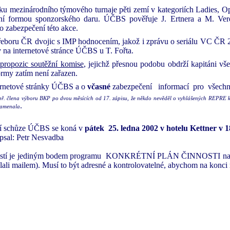
íku mezinárodního týmového turnaje pěti zemí v kategoriích Ladies, 
ání formou sponzorského daru. ÚČBS pověřuje J. Ertnera a M. Ver
 zabezpečení této akce.
řeboru ČR dvojic s IMP hodnocením, jakož i zprávu o seriálu VC ČR 
v na internetové stránce ÚČBS u T. Fořta.
propozic soutěžní komise
, jejichž přesnou podobu obdrží kapitáni vš
rmy zatím není zařazen.
ernetové stránky ÚČBS a o
včasné
zabezpečení
informací
pro
všechn
. člena výboru BKP po dvou měsících od 17. zápisu, že někdo nevěděl o vyhlášených REPRE kval
.
znamenala
tí schůze ÚČBS se koná v
pátek
25. ledna 2002 v hotelu Kettner v 1
psal: Petr Nesvadba
ostí je jediným bodem programu
KONKRÉTNÍ PLÁN ČINNOSTI na rok 20
lali mailem). Musí to být adresné a kontrolovatelné, abychom na konci ro