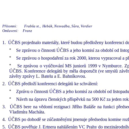
Přítomni:
Frabša st.,
Hebák, Nesvadba, Sůra, Verdier
Omluveni:
Franz
1.
ÚČBS projednalo materiály, které budou předloženy konferenci del
Se zprávou o činnosti ÚČBS a jeho komisí za období od listop
Se zprávou o hospodaření za rok 2000, kterou vypracoval a př
Se zprávou o vyúčtování MS juniorů 1999 v Nymburce. Zpr
ÚČBS. Konference delegátů by měla doporučit (ve smyslů závěr
závěry zprávy L. Batelu a E. Bahníkovou.
2.
ÚČBS předloží konferenci delegátů ke schválení:
Zprávu o činnosti ÚČBS a jeho komisí za období od listopadu
Návrh na úpravu členských příspěvků na 500 Kč za jeden rok, 
3.
ÚČBS bere na vědomí rezignaci Jiřího Baláše na funkci předsed
Vladimíra Macháta.
4.
ÚČBS po dohodě se zúčastněnými jmenuje předsedou komise rozhodč
5.
ÚČBS pověřuje J. Ertnera nahlášením VC Prahy do mezinárodníh