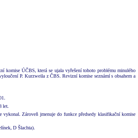
ní komise ÚČBS, která se ujala vyřešení tohoto problému minulého
 vyloučení P. Kurzweila z ČBS. Revizní komise seznámí s obsahem a
01.
 let.
se vykonal. Zároveň jmenuje do funkce předsedy klasifikační komise
línek, D Šlachta).