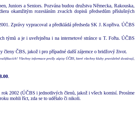
Open, Juniors a Seniors. Pozvána budou družstva Německa, Rakouska,
diera okamžitým rozesláním zvacích dopisů předsedům příslušných
2001. Zprávy vypracoval a předkládá předseda SK J. Kopřiva. ÚČBS
ech týmů a je i uveřejněna i na internetové stránce u T. Fořta. ÚČBS
y členy ČBS, jakož i pro případné další zájemce o bridžový život.
ifikacích! Všechny informace prošly zápisy ÚČBS, které všechny kluby pravidelně dostávají,
8.00
.
02 (ÚČBS i jednotlivých členů, jakož i všech komisí. Prosíme
ku mohli říct, zda se to udělalo či nikoli.