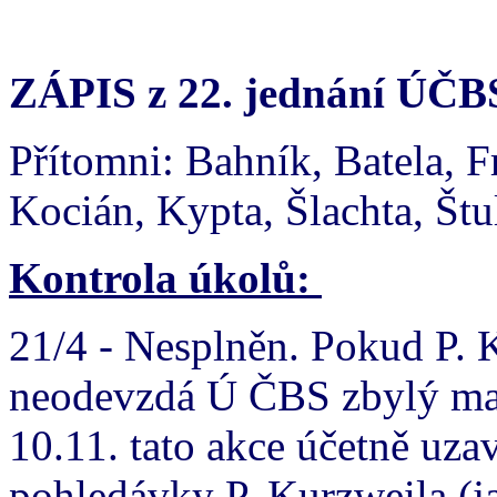
ZÁPIS z 22. jednání ÚČBS
Přítomni: Bahník, Batela, 
Kocián, Kypta, Šlachta, Štu
Kontrola úkolů:
21/4 - Nesplněn. Pokud P. 
neodevzdá Ú ČBS zbylý mat
10.11. tato akce účetně uza
pohledávky P. Kurzweila (j