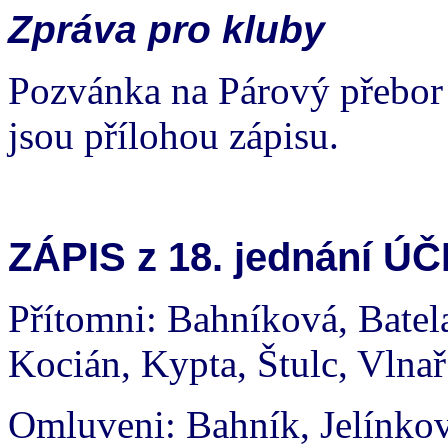
Zpráva pro kluby
Pozvánka na Párový přebor 
jsou přílohou zápisu.
ZÁPIS z 18. jednání ÚČ
Přítomni: Bahníková, Batel
Kocián, Kypta, Štulc, Vlnař
Omluveni: Bahník, Jelínko