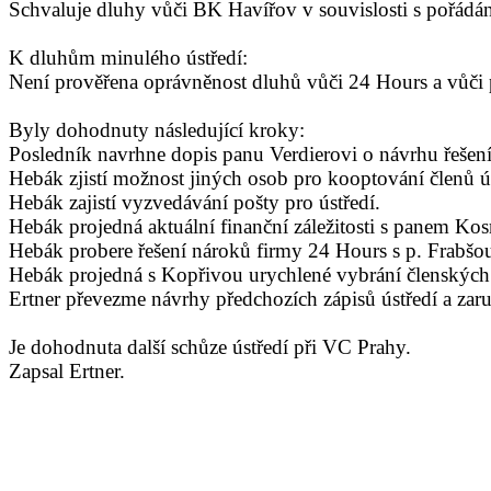
Schvaluje dluhy vůči BK Havířov v souvislosti s pořád
K dluhům minulého ústředí:
Není prověřena oprávněnost dluhů vůči 24 Hours a vůči p
Byly dohodnuty následující kroky:
Posledník navrhne dopis panu Verdierovi o návrhu řešení
Hebák zjistí možnost jiných osob pro kooptování členů ús
Hebák zajistí vyzvedávání pošty pro ústředí.
Hebák projedná aktuální finanční záležitosti s panem Ko
Hebák probere řešení nároků firmy 24 Hours s p. Frabšou
Hebák projedná s Kopřivou urychlené vybrání členských
Ertner převezme návrhy předchozích zápisů ústředí a zaruč
Je dohodnuta další schůze ústředí při VC Prahy.
Zapsal Ertner.