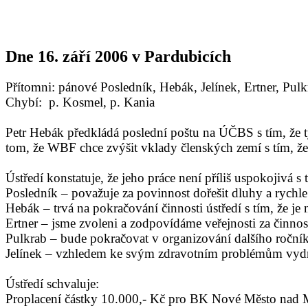
Dne 16. září 2006 v Pardubicích
Přítomni: pánové Posledník, Hebák, Jelínek, Ertner, Pulk
Chybí: p. Kosmel, p. Kania
Petr Hebák předkládá poslední poštu na ÚČBS s tím, že t
tom, že WBF chce zvýšit vklady členských zemí s tím, ž
Ústředí konstatuje, že jeho práce není příliš uspokojivá s
Posledník – považuje za povinnost dořešit dluhy a rychle
Hebák – trvá na pokračování činnosti ústředí s tím, že 
Ertner – jsme zvoleni a zodpovídáme veřejnosti za činno
Pulkrab – bude pokračovat v organizování dalšího ročník
Jelínek – vzhledem ke svým zdravotním problémům vydrží
Ústředí schvaluje:
Proplacení částky 10.000,- Kč pro BK Nové Město nad Met