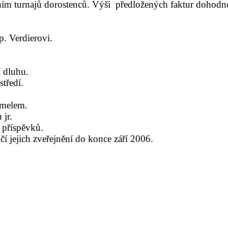
áním turnajů dorostenců. Výši předložených faktur doho
. Verdierovi.
 dluhu.
tředí.
smelem.
 jr.
 příspěvků.
í jejich zveřejnění do konce září 2006.