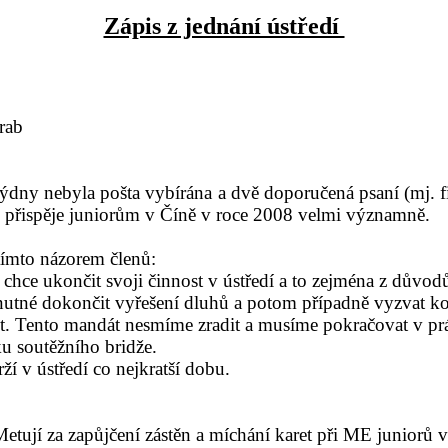
Zápis z jednání ústředí
rab
ýdny nebyla pošta vybírána a dvě doporučená psaní (mj. f
e přispěje juniorům v Číně v roce 2008 velmi významně.
 tímto názorem členů:
 chce ukončit svoji činnost v ústředí a to zejména z důvo
je nutné dokončit vyřešení dluhů a potom případně vyzvat 
st. Tento mandát nesmíme zradit a musíme pokračovat v prá
u soutěžního bridže.
 v ústředí co nejkratší dobu.
ují za zapůjčení zástěn a míchání karet při ME juniorů v