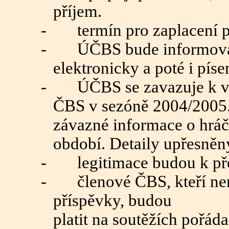
příjem.
-
termín pro zaplacení 
-
ÚČBS bude informova
elektronicky a poté i pís
-
ÚČBS se zavazuje k v
ČBS v sezóně 2004/2005. 
závazné informace o hráč
období. Detaily upřesně
-
legitimace budou k př
-
členové ČBS, kteří ne
příspěvky, budou
platit na soutěžích pořá