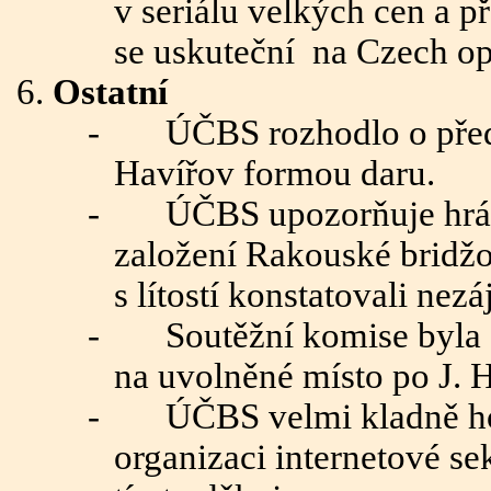
v seriálu velkých cen a p
se uskuteční
na Czech op
Ostatní
-
ÚČBS rozhodlo o před
Havířov formou daru.
-
ÚČBS upozorňuje hráč
založení Rakouské bridžo
s lítostí konstatovali ne
-
Soutěžní komise byla 
na uvolněné místo po J. 
-
ÚČBS velmi kladně ho
organizaci internetové se