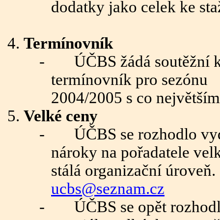
dodatky jako celek ke sta
Termínovník
-
ÚČBS žádá soutěžní ko
termínovník pro sezónu
2004/2005 s co největší
Velké ceny
-
ÚČBS se rozhodlo vyd
nároky na pořadatele velk
stálá organizační úroveň.
ucbs@seznam.cz
-
ÚČBS se opět rozhodlo