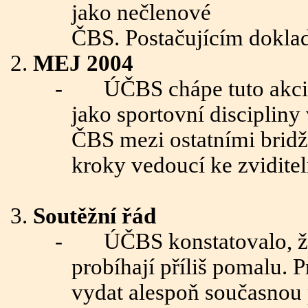
jako nečlenové
ČBS. Postačujícím doklade
MEJ 2004
-
ÚČBS chápe tuto akci 
jako sportovní disciplin
ČBS mezi ostatními brid
kroky vedoucí ke zviditel
Soutěžní řád
-
ÚČBS konstatovalo, že
probíhají příliš pomalu. 
vydat alespoň současnou