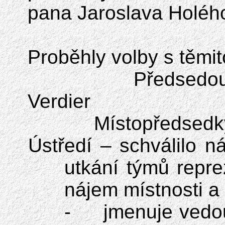
pana Jaroslava Holéh
Proběhly volby s těmit
Předsedo
Verdier
Místopředsedk
Ústředí – schválilo n
utkání týmů repre
nájem místnosti a
-
jmenuje vedo