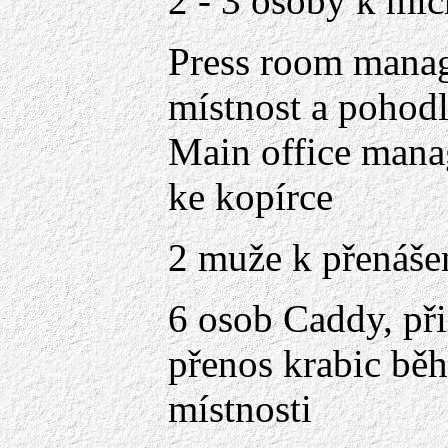
2 - 3 osoby k míc
Press room manage
místnost a pohodl
Main office manag
ke kopírce
2 muže k přenáše
6 osob Caddy, při
přenos krabic běh
místnosti