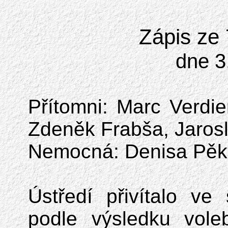
Zápis ze
dne 3
Přítomni: Marc Verdie
Zdeněk Frabša, Jarosl
Nemocná: Denisa Pě
Ústředí přivítalo v
podle výsledku vole