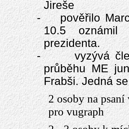
Jireše
- pověřilo Marc 
10.5 oznámi
prezidenta.
-
vyzývá čle
průběhu ME juni
Frabši. Jedná se 
2 osoby na psaní 
pro vugraph