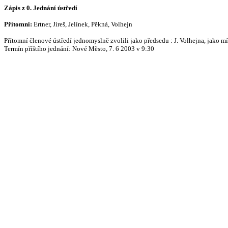
Zápis z 0. Jednání ústředí
Přítomni:
Ertner, Jireš, Jelínek, Pěkná, Volhejn
Přítomní členové ústředí jednomyslně zvolili jako předsedu : J. Volhejna, jako m
Termín příštího jednání: Nové Město, 7. 6 2003 v 9:30