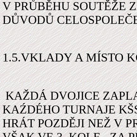
V PRŮBĚHU SOUTĚŽE 
DŮVODŮ CELOSPOLEČ
1.5.VKLADY A MÍSTO 
KAŽDÁ DVOJICE ZAPLA
KAŹDÉHO TURNAJE KŠS
HRÁT POZDĚJI NEŽ V P
VŠAK VE 3. KOLE.
ZA 