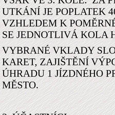
UTKÁNÍ JE POPLATEK 40
VZHLEDEM K POMĚRNÉ
SE JEDNOTLIVÁ KOLA H
VYBRANÉ VKLADY SLO
KARET, ZAJIŠTĚNÍ VÝP
ÚHRADU 1 JÍZDNÉHO 
MĚSTO.