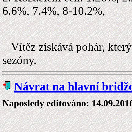
6.6%, 7.4%, 8-10.2%,
Vítěz získává pohár, kter
sezóny.
Návrat na hlavní bridž
Naposledy editováno:
14.09.201