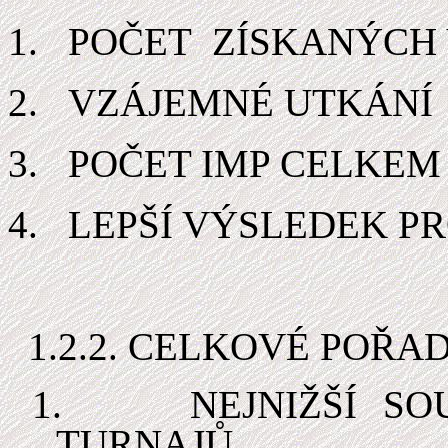
1.
POČET ZÍSKANÝCH
2.
VZÁJEMNÉ UTKÁNÍ
3.
POČET IMP CELKEM
4.
LEPŠÍ VÝSLEDEK PR
1.2.2. CELKOVÉ POŘAD
1.
NEJNIŽŠÍ S
TURNAJŮ