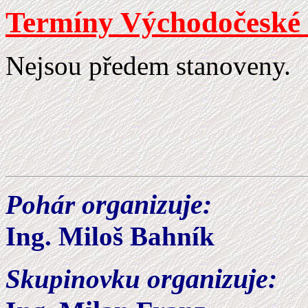
Termíny Východočeské 
Nejsou předem stanoveny.
rganizuje:
Pohár o
Ing.
Miloš Bahník
rganizuje:
S
kupinovku o