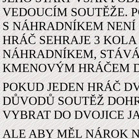
VEDOUCÍM SOUTĚŽE. 
S NÁHRADNÍKEM NENÍ
HRÁČ SEHRAJE 3 KOL
NÁHRADNÍKEM, STÁVÁ
KMENOVÝM HRÁČEM D
POKUD JEDEN HRÁČ D
DŮVODŮ SOUTĚŽ DOHRÁ
VYBRAT DO DVOJICE J
ALE ABY MĚL NÁROK 