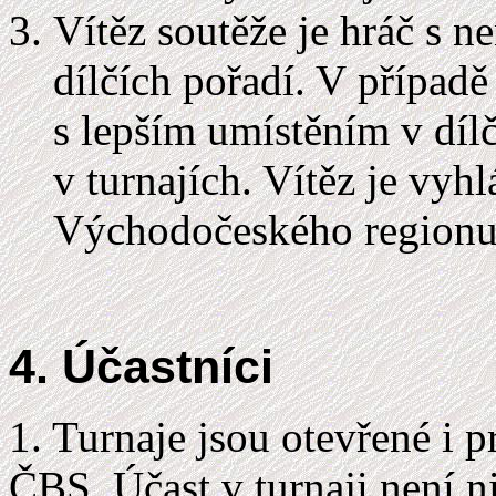
Vítěz soutěže je hráč s 
dílčích pořadí. V případě
s lepším umístěním v díl
v turnajích. Vítěz je vy
Východočeského regionu p
4. Účastníci
1. Turnaje jsou otevřené i p
ČBS. Účast v turnaji není n