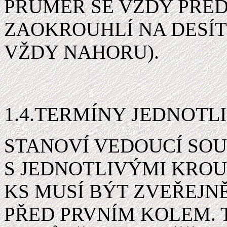
PRŮMĚR SE VŽDY PŘE
ZAOKROUHLÍ NA DESÍT
VŽDY NAHORU).
1.4.TERMÍNY JEDNOTL
STANOVÍ VEDOUCÍ SO
S JEDNOTLIVÝMI KROU
KS MUSÍ BÝT ZVEŘEJN
PŘED PRVNÍM KOLEM. 