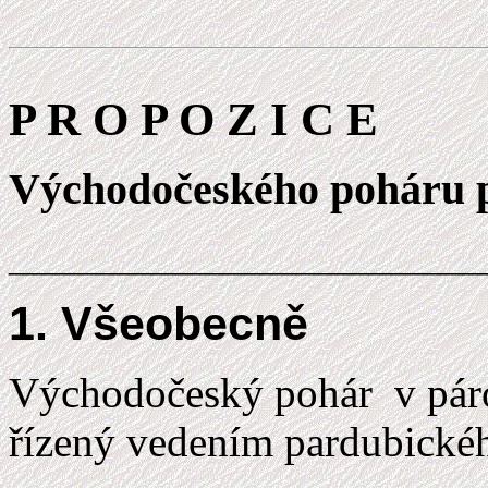
P R O P O Z I C E
Východočeského poháru p
____________________
1.
Všeobecně
Východočeský pohár v párov
řízený vedením pardubické