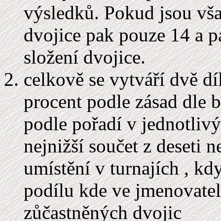
výsledků. Pokud jsou vša
dvojice pak pouze 14 a p
složení dvojice.
celkově se vytváří dvě dí
procent podle zásad dle b
podle pořadí v jednotlivý
nejnižší součet z deseti 
umístění v turnajích , kd
podílu kde ve jmenovateli
zůčastněných dvojic