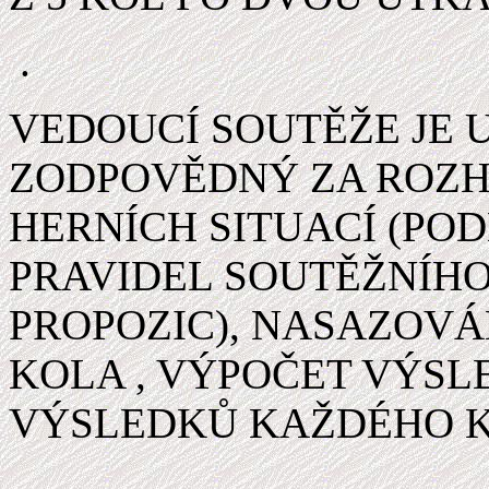
.
VEDOUCÍ SOUTĚŽE JE U
ZODPOVĚDNÝ ZA ROZ
HERNÍCH SITUACÍ (PO
PRAVIDEL SOUTĚŽNÍHO
PROPOZIC), NASAZOVÁ
KOLA , VÝPOČET VÝSL
VÝSLEDKŮ KAŽDÉHO K