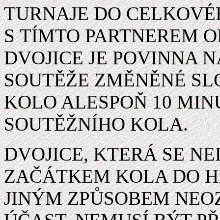
TURNAJE DO CELKOVÉH
S TÍMTO PARTNEREM O
DVOJICE JE POVINNA 
SOUTĚŽE ZMĚNĚNÉ SLO
KOLO ALESPOŇ 10 MIN
SOUTĚŽNÍHO KOLA.
DVOJICE, KTERÁ SE NE
ZAČÁTKEM KOLA DO H
JINÝM ZPŮSOBEM NEO