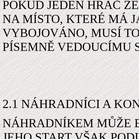
POKUD JEDEN HRÁČ ZE
NA MÍSTO, KTERÉ MÁ 
VYBOJOVÁNO, MUSÍ T
PÍSEMNĚ VEDOUCÍMU 
2.1 NÁHRADNÍCI A K
NÁHRADNÍKEM MŮŽE B
JEHO START VŠAK POD