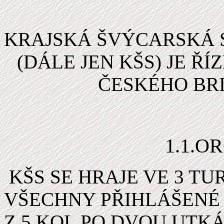
KRAJSKÁ ŠVÝCARSKÁ 
(DÁLE JEN KŠS) JE 
ČESKÉHO BR
1.1.O
KŠS SE HRAJE VE
3 TU
VŠECHNY PŘIHLÁŠENÉ 
Z 5 KOL PO DVOU UTKÁ