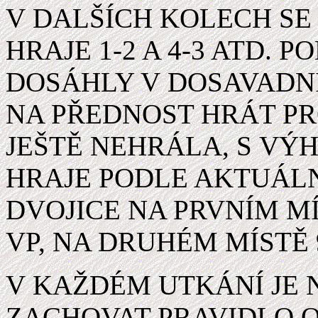
V DALŠÍCH KOLECH SE 
HRAJE 1-2 A 4-3 ATD. 
DOSÁHLY V DOSAVADN
NA PŘEDNOST HRÁT PR
JEŠTĚ NEHRÁLA, S VÝ
HRAJE PODLE AKTUÁLN
DVOJICE NA PRVNÍM M
VP, NA DRUHÉM MÍSTĚ 9
V KAŽDÉM UTKÁNÍ JE
ZACHOVAT PRAVIDLO O