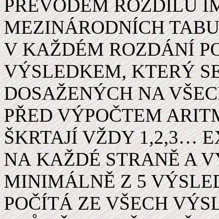
PŘEVODEM ROZDÍLU I
MEZINÁRODNÍCH TABUL
V KAŽDÉM ROZDÁNÍ 
VÝSLEDKEM, KTERÝ S
DOSAŽENÝCH NA VŠECH
PŘED VÝPOČTEM ARIT
ŠKRTAJÍ VŽDY 1,2,3…
NA KAŽDÉ STRANĚ A V
MINIMÁLNĚ Z 5 VÝSLE
POČÍTÁ ZE VŠECH VÝS