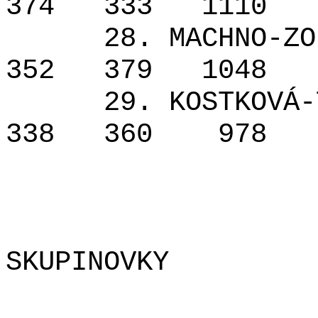
374
333
1110
28. MACHNO-ZO
352
379
1048
29. KOSTKOVÁ-
338
360
978
SKUPINOVKY