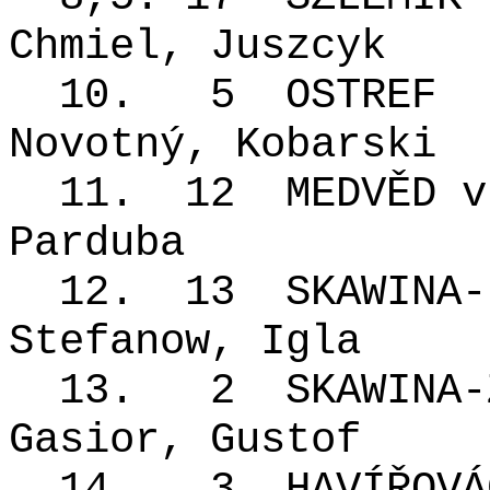
Chmiel, Juszcyk
10.
5
OSTREF
Novotný, Kobarski
11.
12
MEDVĚD v
Parduba
12.
13
SKAWINA-
Stefanow, Igla
13.
2
SKAWINA-
Gasior, Gustof
14.
3
HAVÍŘOVÁ