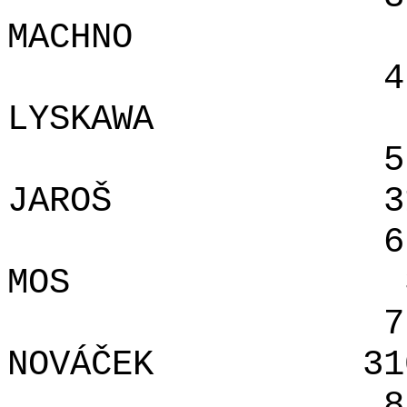
MACHNO
4
LYSKAWA
5
JAROŠ
3
6
MOS
7
NOVÁČEK
31
8