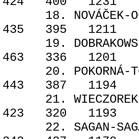
424
400
1231
18. NOVÁČEK-O
435
395
1211
19. DOBRAKOWS
463
336
1201
20. POKORNÁ-T
443
387
1194
21. WIECZOREK
423
320
1193
22. SAGAN-SAG