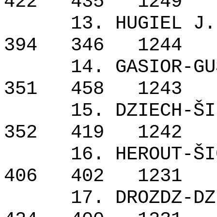
422
435
1249
13. HUGIEL J.
394
346
1244
14. GASIOR-GU
351
458
1243
15. DZIECH-ŠI
352
419
1242
16. HEROUT-ŠI
406
402
1231
17. DROZDZ-DZ