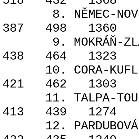
518
432
1368
8. NĚMEC-NOV
387
498
1360
9. MOKRÁŇ-ZL
438
464
1323
10. CORA-KUFL
421
462
1303
11. TALPA-TOU
413
439
1274
12. PARDUBOVÁ