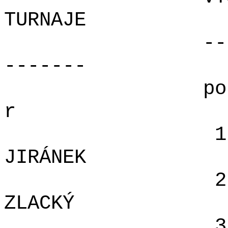
TURNAJE
--
-------
po
r
1
JIRÁNEK
2
ZLACKÝ
3