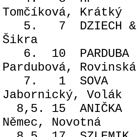
Tomčíková, Krátký
5.
7
DZIECH &
Šikra
6.
10
PARDUBA
Pardubová, Rovinská
7.
1
SOVA
Jabornický, Volák
8,5. 15
ANIČKA
Němec, Novotná
8,5. 17
SZLEMIK