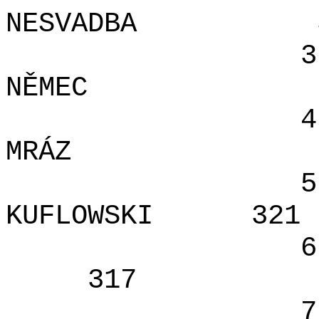
NESVADBA
3
NĚMEC
4
MRÁZ
5
KUFLOWSKI
321
6
317
7