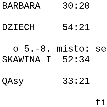
BARBARA
30:20
DZIECH
54:21
o 5.-8. místo: se
SKAWINA I
52:34
QAsy
33:21
fi