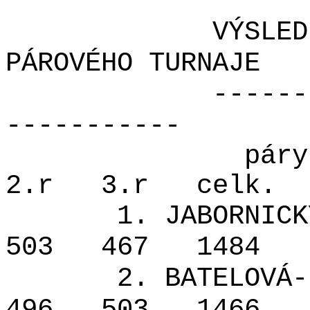
VÝSLED
PÁROVÉHO TURNAJE
------
-----------
páry
2.r
3.r
celk.
1. JABORNICK
503
467
1484
2. BATELOVÁ-
496
503
1466