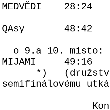
MEDVĚDI
28:24
QAsy
48:42
o 9.a 10. místo:
MIJAMI
49:16
*)
(družstv
semifinálovému utká
Kon