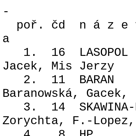
-
poř. čd
n á z e 
a
1.
16
LASOPOL
Jacek, Mis Jerzy
2.
11
BARAN
Baranowská, Gacek, 
3.
14
SKAWINA-
Zorychta, F.-Lopez,
4.
8
HP