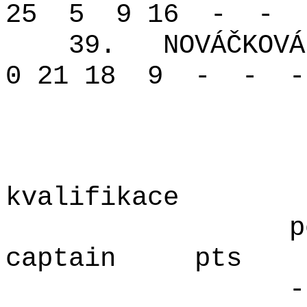
25
5
9 16
-
-
39.
NOVÁČKOVÁ
0 21 18
9
-
-
-
kvalifikace
p
captain
pts
-