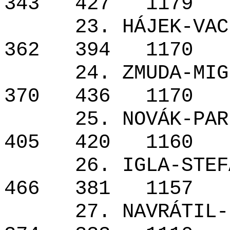
343
427
1179
23. HÁJEK-VAC
362
394
1170
24. ZMUDA-MIG
370
436
1170
25. NOVÁK-PAR
405
420
1160
26. IGLA-STEF
466
381
1157
27. NAVRÁTIL-