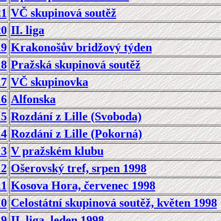
21
VČ skupinová soutěž
20
II. liga
19
Krakonošův bridžový týden
18
Pražská skupinová soutěž
17
VČ skupinovka
16
Alfonska
15
Rozdání z Lille (Svoboda)
14
Rozdání z Lille (Pokorná)
13
V pražském klubu
12
Ošerovský tref, srpen 1998
11
Kosova Hora, červenec 1998
10
Celostátní skupinová soutěž, květen 1998
9
II. liga, leden 1998