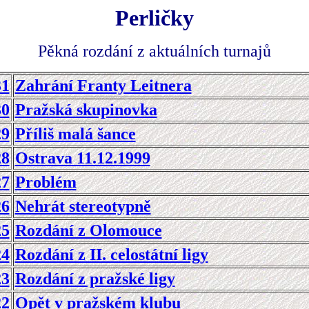
Perličky
Pěkná rozdání z aktuálních turnajů
31
Zahrání Franty Leitnera
30
Pražská skupinovka
29
Příliš malá šance
28
Ostrava 11.12.1999
27
Problém
26
Nehrát stereotypně
25
Rozdání z Olomouce
24
Rozdání z II. celostátní ligy
23
Rozdání z pražské ligy
22
Opět v pražském klubu