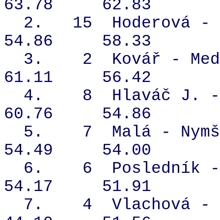
63.78
62.83
2.
15
Hoderová - 
54.86
58.33
3.
2
Kovář - Med
61.11
56.42
4.
8
Hlaváč J. -
60.76
54.86
5.
7
Malá - Nymš
54.49
54.00
6.
6
Posledník -
54.17
51.91
7.
4
Vlachová - 