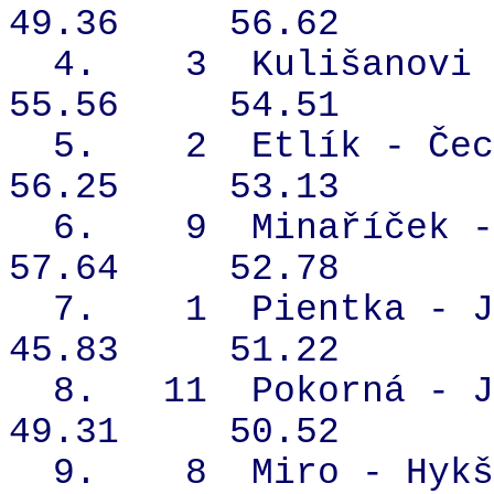
49.36
56.62
4.
3
Kulišanovi
55.56
54.51
5.
2
Etlík - Čec
56.25
53.13
6.
9
Minaříček -
57.64
52.78
7.
1
Pientka - J
45.83
51.22
8.
11
Pokorná - J
49.31
50.52
9.
8
Miro - Hykš