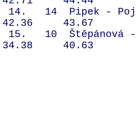
42.71
44.44
14.
14
Pipek - Poj
42.36
43.67
15.
10
Štěpánová -
34.38
40.63