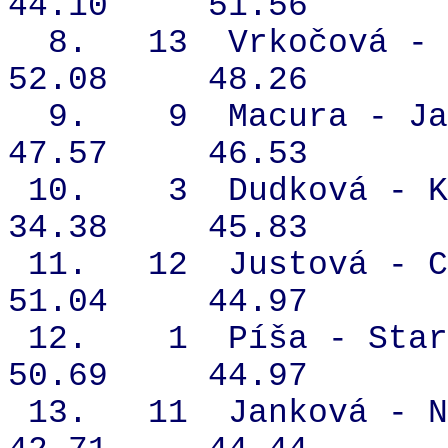
44.10
51.56
8.
13
Vrkočová - 
52.08
48.26
9.
9
Macura - Ja
47.57
46.53
10.
3
Dudková - K
34.38
45.83
11.
12
Justová - C
51.04
44.97
12.
1
Píša - Star
50.69
44.97
13.
11
Janková - N