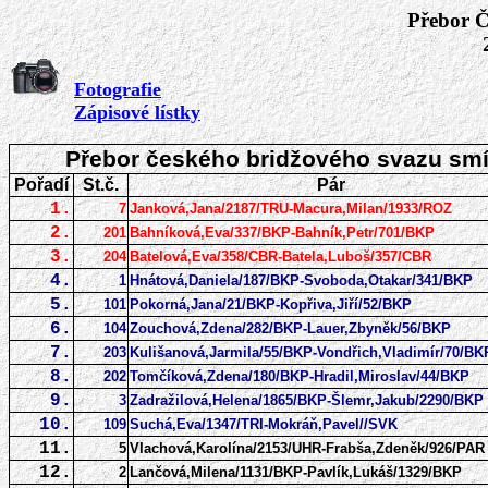
Přebor 
Fotografie
Zápisové lístky
Přebor českého bridžového svazu smí
Pořadí
St.č.
Pár
1.
7
Janková,Jana/2187/TRU-Macura,Milan/1933/ROZ
2.
201
Bahníková,Eva/337/BKP-Bahník,Petr/701/BKP
3.
204
Batelová,Eva/358/CBR-Batela,Luboš/357/CBR
4.
1
Hnátová,Daniela/187/BKP-Svoboda,Otakar/341/BKP
5.
101
Pokorná,Jana/21/BKP-Kopřiva,Jiří/52/BKP
6.
104
Zouchová,Zdena/282/BKP-Lauer,Zbyněk/56/BKP
7.
203
Kulišanová,Jarmila/55/BKP-Vondřich,Vladimír/70/BK
8.
202
Tomčíková,Zdena/180/BKP-Hradil,Miroslav/44/BKP
9.
3
Zadražilová,Helena/1865/BKP-Šlemr,Jakub/2290/BKP
10.
109
Suchá,Eva/1347/TRI-Mokráň,Pavel//SVK
11.
5
Vlachová,Karolína/2153/UHR-Frabša,Zdeněk/926/PAR
12.
2
Lančová,Milena/1131/BKP-Pavlík,Lukáš/1329/BKP