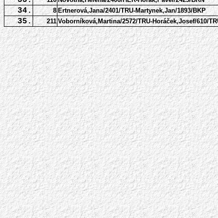
33.
34.
8
Ertnerová,Jana/2401/TRU-Martynek,Jan/1893/BKP
35.
211
Voborníková,Martina/2572/TRU-Horáček,Josef/610/T