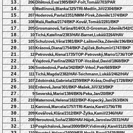
13.
206
Dítětová,Eva/1985/BKP-Fořt,Tomáš/703/PAR
14.
6
Medlínová,Blanka/325/TRI-Medlín,Jiří/2304/BKP
15.
207
Hoderová,Pavla/2351/NMM-Pírek,Zdeněk/1374/BKP
16.
108
Malá,Radka/2174/BKP-Kovář,Tomáš/2281/BKP
17.
205
Grosmanová,Taťána/814/OLO-Grosman,Zdeněk/542/
18.
10
Tichá,Kateřina/2383/HAV-Barnet,Lukáš/2264/HAV
19.
105
Schulzová,Věra/1981/BKP-Laštovička,Zdeněk/196/BK
20.
103
Krásová,Diana/1754/BKP-Zajíček,Bohumír/1747/BKP
21.
12
Petrovská,Alena/1735/TOP-Petrovský,Mario/1736/TO
22.
4
Vajdová,Pavlína/2062/TOP-Vozábal,David/1868/BKP
23.
106
Svobodová,Pavla/342/BKP-Vrkoč,Petr/669/BKP
24.
111
Tichá,Magda/2382/HAV-Teichmann,Lukáš/2462/HAV
25.
107
Zdobinská,Gabriela/2259/BKP-Krása,Ondřej/1728/BK
26.
102
Erdeová,Jana/301/BKP-Mašek,Jiří/323/BKP
27.
9
Severská,Marie/1384/BKN-Peka,Jan/20/BKP
28.
210
Maternová,Helena/1822/BKP-Kopecký,Jan/263/BKN
29.
11
Kaniová,Marcela/1757/TRI-Kania,Karel/1756/TRI
30.
209
Kovářová,Klára/2312/BKP-Žylka,Kamil/2346/HAV
31.
208
Heroutová,Soňa/2380/HAV-Hájek,Jaroslav/2031/HAV
32.
13
Pospíchalová,Jana/2000/BKP,Vidimský,Karel/2121/B
110
Novotná,Helena/2400/HER-Horák,Pavel/2425/BRN