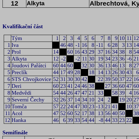
12
Albrechtová, K
Alkyta
Kvalifikační část
Tým
1
2
3
4
5
6
7
8
9
10
11
12
1
Iva
46
48
-1
16
8
-11
6
28
3
13
14
2
Prol
14
60
16
43
29
37
16
34
38
8
54
3
Alkyta
12
-2
-2
11
30
19
34
23
36
-6
21
4
Joudovi Pařátci
60
44
60
32
30
36
13
46
13
8
27
5
Preclík
44
17
49
28
18
14
13
26
30
43
6
6
STS Chvojkovice
52
31
30
30
42
22
39
50
37
22
16
7
Deri
60
23
41
24
46
38
27
36
60
47
60
8
Medvědi
54
44
26
47
47
21
33
58
39
4
16
9
Severní Čechy
32
26
37
14
34
10
24
2
19
20
27
10
Tomča
57
22
24
47
30
23
-13
21
41
10
37
11
Acol
47
52
60
52
17
38
13
56
40
50
38
12
Hanka
46
6
39
33
54
44
-8
44
33
23
22
Semifinále