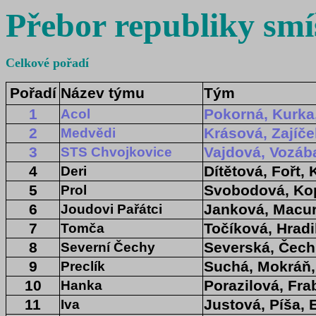
Přebor republiky smí
Celkové pořadí
Pořadí
Název týmu
Tým
1
Pokorná, Kurka
Acol
2
Krásová, Zajíče
Medvědi
3
Vajdová, Vozába
STS Chvojkovice
4
Dítětová, Fořt,
Deri
5
Svobodová, Ko
Prol
6
Janková, Macur
Joudovi Pařátci
7
Točíková, Hradi
Tomča
8
Severská, Čech
Severní Čechy
9
Suchá, Mokráň,
Preclík
10
Porazilová, Fra
Hanka
11
Justová, Píša, 
Iva