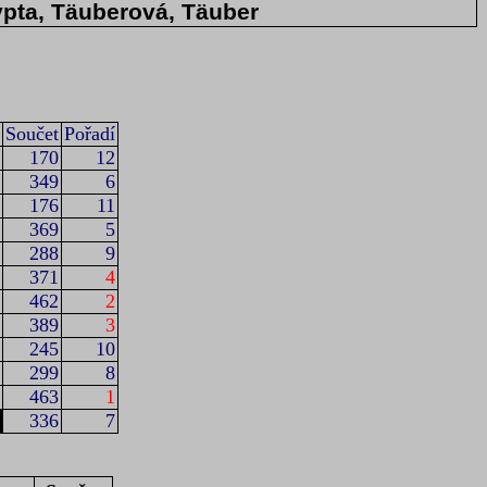
ypta, Täuberová, Täuber
Součet
Pořadí
170
12
349
6
176
11
369
5
288
9
371
4
462
2
389
3
245
10
299
8
463
1
336
7