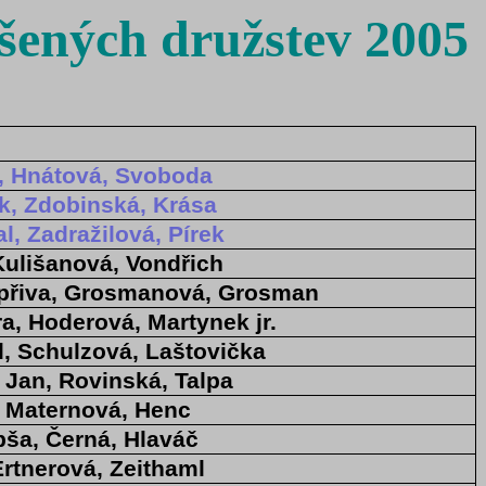
šených družstev 2005
, Hnátová, Svoboda
k, Zdobinská, Krása
l, Zadražilová, Pírek
 Kulišanová, Vondřich
přiva, Grosmanová, Grosman
a, Hoderová, Martynek jr.
l, Schulzová, Laštovička
 Jan, Rovinská, Talpa
 Maternová, Henc
bša, Černá, Hlaváč
Ertnerová, Zeithaml