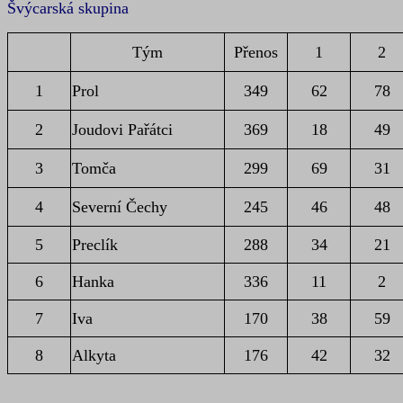
Švýcarská skupina
Tým
Přenos
1
2
1
Prol
349
62
78
2
Joudovi Pařátci
369
18
49
3
Tomča
299
69
31
4
Severní Čechy
245
46
48
5
Preclík
288
34
21
6
Hanka
336
11
2
7
Iva
170
38
59
8
Alkyta
176
42
32