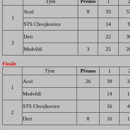
Tým
Přenos
1
Acol
8
33
5
1
STS Chvojkovice
14
Deri
22
3
2
Medvědi
3
25
2
Finále
Tým
Přenos
1
Acol
26
39
3
1
Medvědi
14
1
STS Chvojkovice
16
4
2
Deri
8
16
1