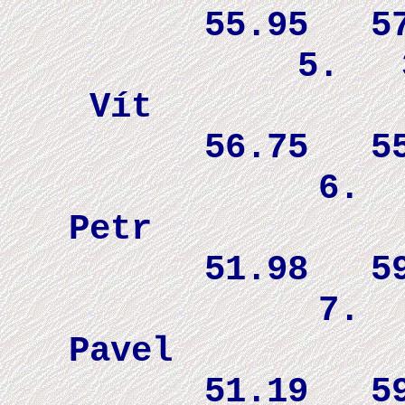
55.95 5
5. 31
V
56.75 5
6. 3
P
51.98 5
7. 
Pa
51.19 5