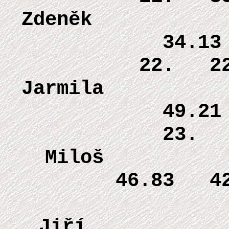
Zdeně
34.1
22. 22 
Jarmi
49.2
23. 
Mi
46.83 4
13 
J