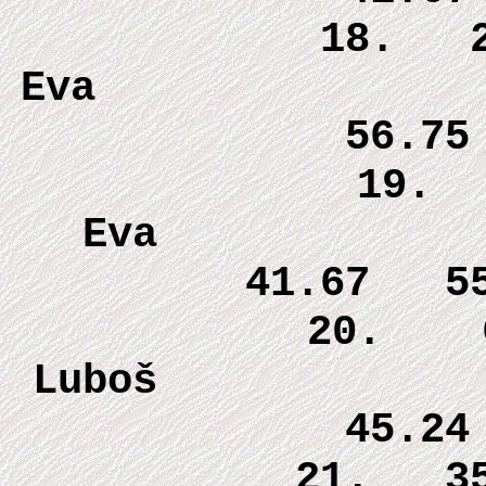
18. 26
Eva 
56.7
19. 
E
41.67 5
20. 6 
Lubo
45.2
21. 35 