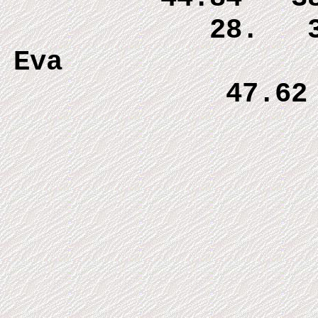
28. 37
Eva 
47.6