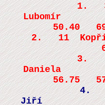
1. 34
Lub
50.40 6
2. 11 Ko
61.11 5
3. 1
Dan
56.75 5
4. 1
J