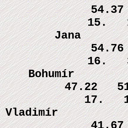
54.3
15. 1
J
54.76 4
16. 3
Boh
47.22 5
17. 15
Vladim
41.6