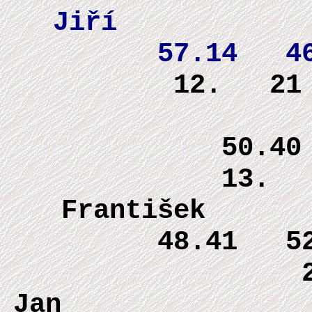
J
57.14 4
12. 21 
51
50.4
13. 
Fran
48.41 5
25 P
Jan 