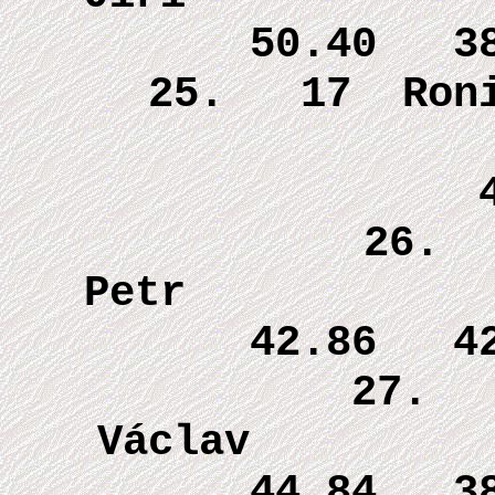
50.40 3
25. 17 Ro
46.4
26. 
P
42.86 4
27. 
Vá
44.84 3