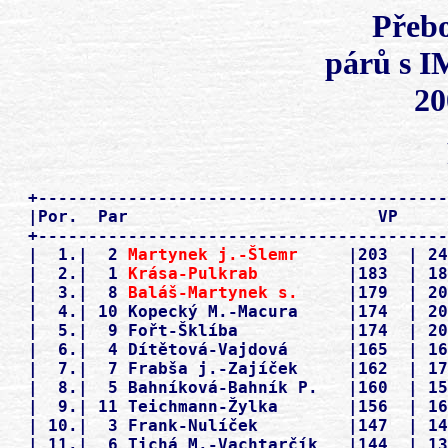
Přebo
párů s 
20
  +-----------------------------------------
  |Por.  Par                         VP     
  +-----------------------------------------
  |  1.|  2 
Martynek j.-Šlemr 
    |203  | 24
  |  2.|  1 
Krása-Pulkrab
         |183  | 18
  |  3.|  8 
Baláš-Martynek s.
     |179  | 20
  |  4.| 10 Kopecký M.-Macura     |174  | 20
  |  5.|  9 Fořt-Šklíba           |174  | 20
  |  6.|  4 Dítětová-Vajdová      |165  | 16
  |  7.|  7 Frabša j.-Zajíček     |162  | 17
  |  8.|  5 Bahníková-Bahník P.   |160  | 15
  |  9.| 11 Teichmann-Žylka       |156  | 16
  | 10.|  3 Frank-Nulíček         |147  | 14
  | 11.|  6 Tichá M.-Vachtarčík   |144  | 13