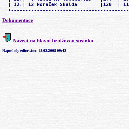
  | 12.| 12 Horaček-Škalda        |130  | 11
Dokumentace
Návrat na hlavní bridžovou stránku
Naposledy editováno:
18.02.2008 09:42