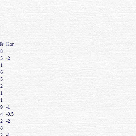
ěr
Kor.
.8
.5
-2
.1
.6
.5
.2
.1
.1
.9
-1
.4
-0,5
.2
-2
.8
.2
-1