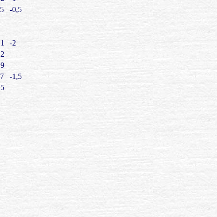
.5
-0,5
.1
-2
.2
.9
.7
-1,5
.5