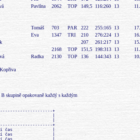
vá
Pavlína
2062
TOP
149,5
116:260
13
11
Tomáš
703
PAR
222
255:165
13
17
Eva
1347
TRI
210
276:224
13
16
k
207
261:217
13
15
2168
TOP
151,5
198:313
13
11
ová
Radka
2130
TOP
136
144:343
13
10
í Kopřiva
 v B skupině opakovaně každý s každým
                   Sestava: 1        |
  +-------------------------------------------------------------------------+
  | Pírek-Vondráčková L.        Laštovička-Stupka           16:14 ( 18: 16) |
  | Baláš-Picmaus               Hlaváč-Frabša j.            16:14 ( 24: 20) |
  | Kupková-Vajdová             Holý-Kosička                 8:22 (  4: 27) |
  | Franz-Hnátová               Bahník P.-Mráz              16:14 (  9:  5) |
  | Hradil M.-Vondřich          Bahníková-Svoboda           12:18 (  5: 15) |
  | Jelínek Z.-Jelínek P.       Hrubant-Zajíček             17:13 ( 14:  7) |
  | Martynek-Martynek j.        Hebák-Nosek                 12:18 (  7: 16) |
  | Chura-Žák                   Bahník Š.-Schenk             9:21 (  4: 24) |
  | Maternová-Suchá             Dítětová E.-Fořt            17:13 ( 21: 13) |
  | Etlík-Kopřiva               Kovářová-Dítětová R.        12:18 ( 11: 20) |
  +-------------------------------------------------------------------------+

  +-------------------------------------------------------------------------+
  | IMP 2002 finále                                                         |
  | Kolo:  6                                              Sestava: 1        |
  +-------------------------------------------------------------------------+
  | Bahník P.-Mráz              Kupková-Vajdová             22: 8 ( 27:  5) |
  | Hradil M.-Vondřich          Hrubant-Zajíček             16:14 ( 14: 12) |
  | Baláš-Picmaus               Bahníková-Svoboda           12:18 (  7: 18) |
  | Holý-Kosička                Laštovička-Stupka           16:14 ( 13:  9) |
  | Martynek-Martynek j.        Pírek-Vondráčková L.        13:17 ( 15: 22) |
  | Hebák-Nosek                 Jelínek Z.-Jelínek P.       21: 9 ( 22:  3) |
  | Franz-Hnátová               Hlaváč-Frabša j.             7:23 (  2: 28) |
  | Bahník Š.-Schenk            Maternová-Suchá             14:16 ( 16: 19) |
  | Kovářová-Dítětová R.        Chura-Slanina               11:19 ( 10: 24) |
  | Dítětová E.-Machát          Etlík-Kopřiva               20:10 ( 18:  3) |
  +-------------------------------------------------------------------------+

  +-------------------------------------------------------------------------+
  | IMP 2002 finále                                                         |
  | Kolo:  7                                              Sestava: 1        |
  +-------------------------------------------------------------------------+
  | Martynek-Martynek j.        Bahníková-Svoboda           12:18 (  5: 16) |
  | Pírek-Vondráčková L.        Holý-Kosička                17:13 ( 19: 11) |
  | Hebák-Nosek                 Hlaváč-Frabša j.             7:23 (  4: 28) |
  | Baláš-Picmaus               Jelínek Z.-Jelínek P.       16:14 ( 11:  6) |
  | Laštovička-Stupka           Hrubant-Zajíček             14:16 ( 10: 12) |
  | Bahní