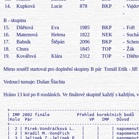
14.
Kupková
Lucie
878
BKP
-
Vajdo
-
B - skupina
15.
Dítětová
Eva
1985
BKP
-
Fořt
16.
Maternová
Helena
1822
NEK
-
Suchá
17.
Bahník
Štěpán
2096
BKP
-
Schen
18.
Chura
1845
TOP
-
Žák
19.
Kovářová
Klára
2312
TOP
-
Dítět
Mimo soutěž startoval pro doplnění skupiny B pár
Tomáš Etlík - Jiř
Vedoucí turnaje: Dušan Šlachta
Hráno 13 kol po 8 rozdáních. Ve finálové skupině každý s každým,
  +-------------------------------------------------------------------------+
  | IMP 2002 finále           Přehled korekčních bodů                       |
  |Kolo  Pár                       VP   IMP   Důvod                         |
  +-------------------------------------------------------------------------+
  |  2 | Pírek-Vondráčková L.   |     |     | napomenutí čas                |
  |  2 | Hradil M.-Vondřich     |     |     | napomenutí čas                |
  |  3 | Jelínek Z.-Jelínek P   |     |     | napomenutí čas                |
  |  4 | Hebák-Nosek            |     |     | napomenutí čas                |
  |  4 | Kupková-Vajdová        |     |     | napomenutí čas                |
  |  4 | Dítětová E.-Fořt       |     |     | napomenutí čas                |
  |  4 | Chura-Žák              |     |     | napomenutí čas                |
  |  4 | Chura-Žák              | -0.5|     | mobil                         |
  |  5 | Hebák-Nosek            | -1  |     | nevhodne chování              |
  |  5 | Holý-Kosička           |     |     | napomenutí čas                |
  |  6 | Jelínek Z.-Jelínek P   | -1  |     | cas                           |
  |  6 | Martynek-Martynek j.   |     |     | napomenutí čas                |
  |  6 | Pírek-Vondráčková L.   | -1  |     | cas                           |
  |  6 | Hebák-Nosek            | -1  |     | cas                           |
  |  6 | Kupková-Vajdová        | -0.5|     | mobil                         |
  |  6 | Dítětová E.-Fořt       | -2  |     | cas                           |
  |  6 | Chura-Žák              | -1  |     | cas                           |
  |  6 | Kovářová-Dítětová R.   |     |     | napomenutí čas                |
  |  6 | Etlík-Kopřiva          |     |     | napomenutí čas                |
  |  6 | Etlík-Kopřiva          | -1  |     | cas                           |
  | 10 | Hrubant-Zajíček        | -0.5|     | mobil                         |
  | 10 | Pírek-Vondráčková L.   | -1  |     | cas                           |
  | 11 | Bahníková-Svoboda      |     |     | napomenutí čas                |
  | 11 | Holý-Kosička           | -1  |     | cas                           |
  +-------------------------------------------------------------------------+

  +-------------------------------------------------------------------------+
  | IMP 2002 finále                                                         |
  | Kolo:  1                                              Sestava: 1        |
  +-------------------------------------------------------------------------+
  | Franz-Hnátová               Holý-Kosička                14:16 ( 10: 12) |
  | Laštovička-Stupka           Hebák-Nosek                 10:20 (  6: 23) |
  | Hlaváč-Frabša j.            Martynek-Martynek j.        11:19 (  6: 20) |
  | Jelínek Z.-Jelínek P.       Hradil M.-Vondřich          15:15 (  9: 10) |
  | Baláš-Picmaus               Kupková-Vajdová             24: 6 ( 30:  3) |
  | Bahník P.-Mráz              Pírek-Vondráčková L.        16:14 ( 18: 13) |
  | Hrubant-Zajíček             Bahníková-Svoboda           13:17 (  2:  9) |
  | Bahník Š.-Schenk            Maternová-Suchá             16:14 ( 28: 25) |
  | Kovářová-Dítětová R.        Chura-Žák                   19:11 ( 27: 13) |
  | Etlík-Kopřiva               Dítětová E.-Fořt            13:17 ( 15: 21) |
  +-------------------------------------------------------------------------+

  +-------------------------------------------------------------------------+
  | IMP 2002 finále                                                         |
  | Kolo:  2                                              Sestava: 1        |
  +-------------------------------------------------------------------------+
  | Hlaváč-Frabša j.            Jelínek Z.-Jelínek P.       17:13 ( 18: 11) |
  | Martynek-Martynek j.        Laštovička-Stupka           12:18 (  8: 17) |
  | Hrubant-Zajíček             Kupková-Vajdová             19:11 ( 16:  4) |
  | Bahníková-Svoboda           Bahník P.-Mráz              13:17 ( 11: 19) |
  | Franz-Hnátová               Hebák-Nosek                  8:22 (  6: 27) |
  | Baláš-Picmaus               Holý-Kosička                18:12 ( 18:  7) |
  | Pírek-Vondráčková L.        Hradil M.-Vondřich          16:14 ( 14: 10) |
  | Maternová-Suchá             Kovářová-Dítětová R.        17:13 ( 23: 15) |
  | Dítětová E.-Fořt            Bahník Š.-Schenk            15:15 ( 16: 16) |
  | Chura-Žák                   Etlík-Kopřiva                0:25 (  0: 54) |
  +-------------------------------------------------------------------------+

  +-------------------------------------------------------------------------+
  | IMP 2002 finále                                                         |
  | Kolo:  3                                              Sestava: 1        |
  +-------------------------------------------------------------------------+
  | Hradil M.-Vondřich          Hebák-Nosek                 17:13 ( 13:  7) |
  | Bahníková-Svoboda           Franz-Hnátová               13:17 ( 10: 16) |
  | Bahník P.-Mráz              Hrubant-Zajíček             19:11 ( 18:  5) |
  | Hlaváč-Frabša j.            Holý-Kosička                12:18 ( 14: 23) |
  | Jelínek Z.-Jelínek P.       Pírek-Vondráčková L.        16:14 ( 23: 20) |
  | Martynek-Martynek j.        Kupková-Vajdová             14:16 (  8: 13) |
  | Baláš-Picmaus               Laštovička-Stupka           14:16 ( 11: 15) |
  | Dítětová E.-Fořt            Kovářová-Dítětová R.        17:13 ( 14:  7) |
  | Chura-Žák                   Maternová-Suchá              5:25 (  4: 37) |
  | Etlík-Kopřiva               Bahník Š.-Schenk            22: 8 ( 26:  4) |
  +-------------------------------------------------------------------------+

  +-------------------------------------------------------------------------+
  | IMP 2002 finále                                                         |
  | Kolo:  4                                              Sestava: 1        |
  +-------------------------------------------------------------------------+
  | Baláš-Picmaus               Hrubant-Zajíček             13:17 ( 13: 20) |
  | Hebák-Nosek                 Kupková-Vajdová             25: 3 ( 46:  7) |
  | Jelínek Z.-Jelínek P.       Martynek-Martynek j.        14:16 ( 15: 19) |
  | Pírek-Vondráčková L.        Hlaváč-Frabša j.             6:24 (  0: 29) |
  | Bahníková-Svoboda           Laštovička-Stupka           12:18 ( 17: 26) |
  | Franz-Hnátová               Hradil M.-Vondřich          15:15 ( 12: 13) |
  | Bahník P.-Mráz              Holý-Kosička                18:12 ( 19:  8) |
  | Dítětová E.-Fořt            Chura-Žák                   24: 6 ( 32:  5) |
  | Bahník Š.-Schenk            Kovářová-Dítětová R.        25: 3 ( 52: 11) |
  | Maternová-Suchá             Etlík-Kopřiva                5:25 (  0: 32) |
  +-------------------------------------------------------------------------+

  +-------------------------------------------------------------------------+
  | IMP 2002 finále                                                         |
  | Kolo:  5                           