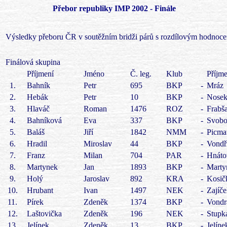
Přebor republiky IMP 2002 - Finále
Výsledky přeboru ČR v soutěžním bridži párů s rozdílovým hodnoce
Finálová skupina
Příjmení
Jméno
Č. leg.
Klub
Příjme
1.
Bahník
Petr
695
BKP
-
Mráz
2.
Hebák
Petr
10
BKP
-
Nose
3.
Hlaváč
Roman
1476
ROZ
-
Frabš
4.
Bahníková
Eva
337
BKP
-
Svobo
5.
Baláš
Jiří
1842
NMM
-
Picma
6.
Hradil
Miroslav
44
BKP
-
Vondř
7.
Franz
Milan
704
PAR
-
Hnáto
8.
Martynek
Jan
1893
BKP
-
Marty
9.
Holý
Jaroslav
892
KRA
-
Kosič
10.
Hrubant
Ivan
1497
NEK
-
Zajíč
11.
Pírek
Zdeněk
1374
BKP
-
Vondr
12.
Laštovička
Zdeněk
196
NEK
-
Stupk
13.
Jelínek
Zdeněk
13
BKP
-
Jelíne