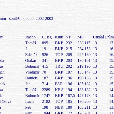
ním - soutěžní období 2002-2003
ní
Jméno
Č. leg.
Klub
VP
IMP
Utkání
Prům
Tomáš
895
BKP
232
238:115
13
17
k
Jan
19
BKP
215
234:153
13
16
a
Zdeněk
926
TOP
209
225:180
13
16
da
Otakar
341
BKP
203
186:161
13
15
us
Bohumil
415
TRU
202
219:190
13
15
ich
Vladimír
70
BKP
197
155:147
13
15
vá
Daniela
187
BKP
196
190:185
13
15
nek
Jan
714
PAR
196
185:182
13
15
ka
Tomáš
2289
KRA
194
183:182
13
14
ek
Bohumír
1747
BKP
187,5
147:173
13
14
áčková
Lucie
2182
TOP
185
180:206
13
14
a
Petr
198
NEK
180
163:211
13
13
k
Petr
1944
BKP
172
128:204
13
13