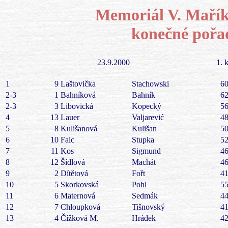
Memoriál V. Mařík
konečné pořa
23.9.2000
1. 
1
9
Laštovička
Stachowski
60
2-3
1
Bahníková
Bahník
62
2-3
3
Libovická
Kopecký
56
4
13
Lauer
Valjarević
48
5
8
Kulišanová
Kulišan
50
6
10
Falc
Stupka
52
7
11
Kos
Sigmund
46
8
12
Šídlová
Machát
46
9
2
Dítětová
Fořt
41
10
5
Skorkovská
Pohl
55
11
6
Maternová
Sedmák
44
12
7
Chloupková
Tišnovský
41
13
4
Čížková M.
Hrádek
42