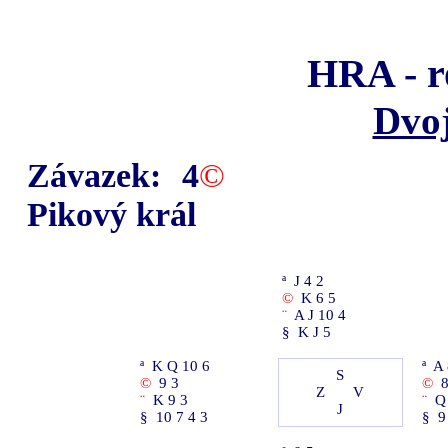
HRA - r
Dvoj
Závazek:
4
©
Pikový král
ª
J 4 2
©
K 6 5
¨
A J 10 4
§
K J 5
ª
K Q 10 6
ª
A 
S
©
9 3
©
8
Z
V
¨
K 9 3
¨
Q
J
§
10 7 4 3
§
9