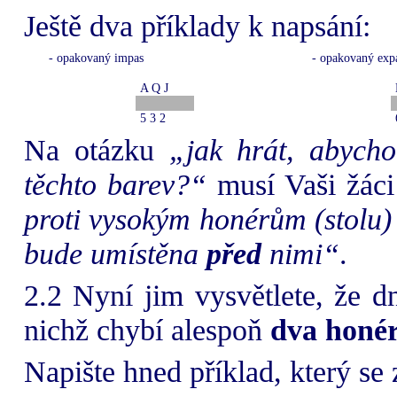
Ještě dva příklady k napsání:
- opakovaný impas
- opakovaný exp
A Q J
5 3 2
Na otázku
„jak hrát, abych
těchto barev?“
musí Vaši žác
proti vysokým honérům (stolu)
bude umístěna
před
nimi“
.
2.2 Nyní jim vysvětlete, že d
nichž chybí alespoň
dva honé
Napište hned příklad, který se