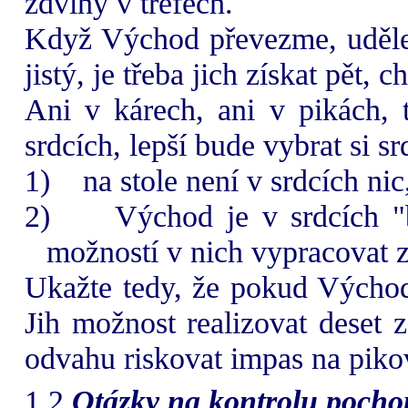
zdvihy v trefech.
Když Východ převezme, udělej
jistý, je třeba jich získat pět, c
Ani v kárech, ani v pikách, t
srdcích, lepší bude vybrat si s
1)
na stole není v srdcích nic
2)
Východ je v srdcích "
možností v nich vypracovat 
Ukažte tedy, že pokud Východ
Jih možnost realizovat deset
odvahu riskovat impas na piko
1.2
Otázky na kontrolu pocho