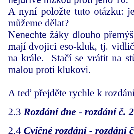
A nyní položte tuto otázku: j
můžeme dělat?
Nenechte žáky dlouho přemýšl
mají dvojici eso-kluk, tj. vid
na krále.
Stačí se vrátit na s
malou proti klukovi.
A teď přejděte rychle k rozdán
2.3
Rozdání dne - rozdání č. 
2.4
Cvičné rozdání - rozdání 