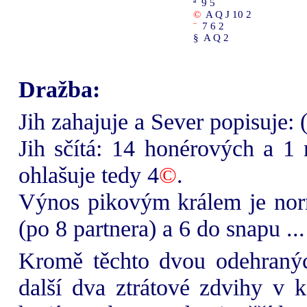
ª
9 5
©
A Q J 10 2
¨
7 6 2
§
A Q 2
Dražba:
Jih zahajuje a Sever popisuje: 
Jih sčítá: 14 honérových a 1
ohlašuje tedy 4
©
.
Výnos pikovým králem je norm
(po 8 partnera) a 6 do snapu ...
Kromě těchto dvou odehraných
další dva ztrátové zdvihy v k