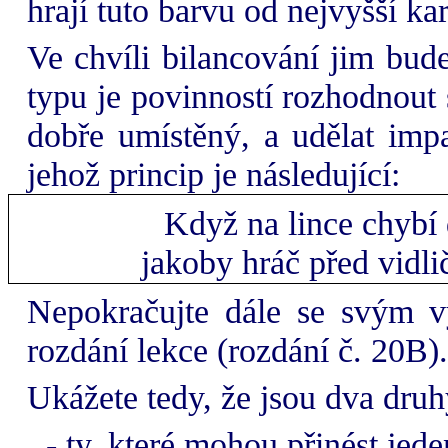
hrají tuto barvu od nejvyšší ka
Ve chvíli bilancování jim bude
typu je povinností rozhodnout 
dobře umístěný, a udělat impa
jehož princip je následující:
Když na lince chybí d
jakoby hráč před vidli
Nepokračujte dále se svým v
rozdání lekce (rozdání č. 20B).
Ukážete tedy, že jsou dva druh
- ty, které mohou přinést jede