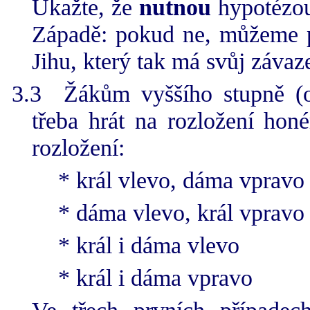
Ukažte, že
nutnou
hypotézou
Západě: pokud ne, můžeme p
Jihu, který tak má svůj závaze
3.3
Žákům vyššího stupně (o
třeba hrát na rozložení hon
rozložení:
* král vlevo, dáma vpravo
* dáma vlevo, král vpravo
* král i dáma vlevo
* král i dáma vpravo