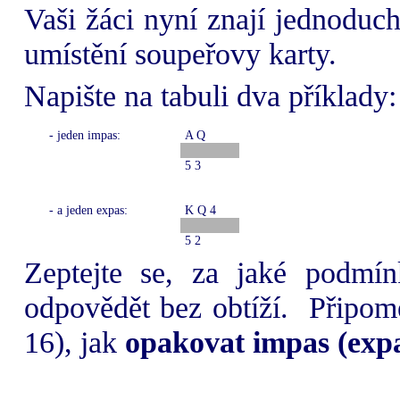
Vaši žáci nyní znají jednoduc
umístění soupeřovy karty.
Napište na tabuli dva příklady:
- jeden impas:
A Q
5 3
- a jeden expas:
K Q 4
5 2
Zeptejte se, za jaké podmín
odpovědět bez obtíží.
Připome
16), jak
opakovat impas (exp