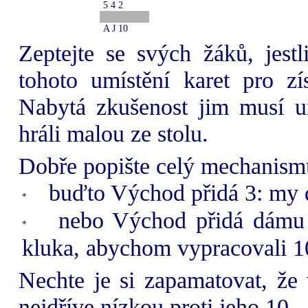
5 4 2
A J 10
Zeptejte se svých žáků, jest
tohoto umístění karet pro z
Nabytá zkušenost jim musí um
hráli malou ze stolu.
Dobře popište celý mechanism
buďto Východ přidá 3: my d
nebo Východ přidá dámu
kluka, abychom vypracovali 1
Nechte je si zapamatovat, že 
nejdříve nízkou proti jeho 10.