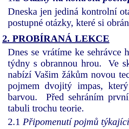
Dneska jen jediná kontrolní otá
postupné otázky, které si obrá
2. PROBÍRANÁ LEKCE
Dnes se vrátíme ke sehrávce hl
týdny s obrannou hrou.
Ve sk
nabízí Vašim žákům novou tec
pojmem dvojitý impas, který
barvou.
Před sehráním první
tabuli trochu teorie.
2.1
Připomenutí pojmů týkající