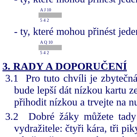
A J 10
5 4 2
- ty, které mohou přinést jed
A Q 10
5 4 2
3.
RADY A DOPORUČENÍ
3.1
Pro tuto chvíli je zbytečn
bude lepší dát nízkou kartu ze
přihodit nízkou a trvejte na 
3.2
Dobré žáky můžete tady 
vydražitele: čtyři kára, tři p