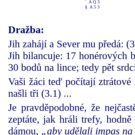
¨
A Q 3
§
A 5 3
Dražba:
Jih zahájí a Sever mu předá: (3
Jih bilancuje: 17 honérových 
30 bodů na lince; tedy pět srdc
Vaši žáci teď počítají ztrátov
našli tři (3.1) ...
Je pravděpodobné, že nejčast
zeptáte, jak hráli trefy, hod
dámou,
„aby udělali impas na 