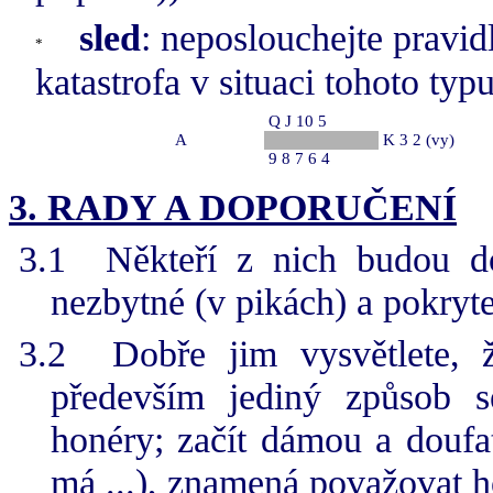
sled
: neposlouchejte pravi
katastrofa v situaci tohoto typu
Q J 10 5
A
K 3 2 (vy)
9 8 7 6 4
3.
RADY A DOPORUČENÍ
3.1
Někteří z nich budou do
nezbytné (v pikách) a pokryte
3.2
Dobře jim vysvětlete, 
především jediný způsob s
honéry; začít dámou a doufa
má ...), znamená považovat h