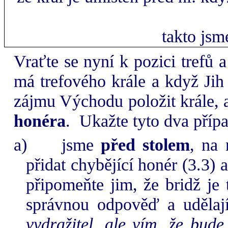
takto jsm
Vraťte se nyní k pozici trefů 
má trefového krále a když Jih
zájmu Východu položit krále, 
honéra
.
Ukažte tyto dva příp
a)
jsme
před stolem
, na
přidat chybějící honér (3.3) 
připomeňte jim, že bridž je
správnou odpověď a udělaj
vydražitel, ale vím, že bude