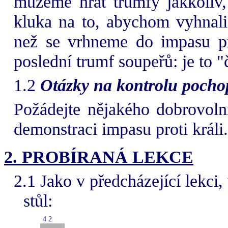
můžeme hrát trumfy jakkoliv,
kluka na to, abychom vyhnali
než se vrhneme do impasu pro
poslední trumf soupeřů: je to "či
1.2
Otázky na kontrolu pocho
Požádejte nějakého dobrovoln
demonstraci impasu proti králi.
2. PROBÍRANÁ LEKCE
2.1 Jako v předcházející lekci,
stůl:
4 2