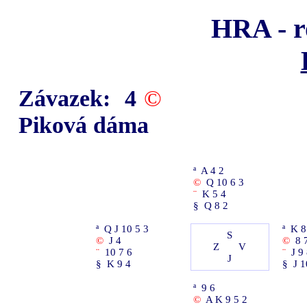
HRA - r
Závazek:
4
©
Piková dáma
ª
A 4 2
©
Q 10 6 3
¨
K 5 4
§
Q 8 2
ª
Q J 10 5 3
ª
K 8
S
©
J 4
©
8 
Z
V
¨
10 7 6
¨
J 9
J
§
K 9 4
§
J 1
ª
9 6
©
A K 9 5 2