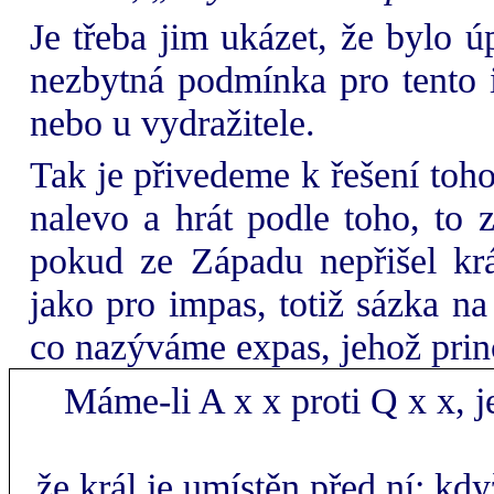
Je třeba jim ukázet, že bylo ú
nezbytná podmínka pro tento i
nebo u vydražitele.
Tak je přivedeme k řešení toho
nalevo a hrát podle toho, to 
pokud ze Západu nepřišel krá
jako pro impas, totiž sázka na
co nazýváme
ex
pas, jehož prin
Máme-li A x x proti Q x x, j
že král je umístěn před ní: kd