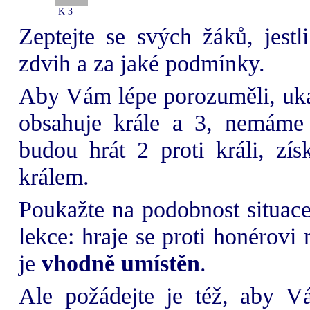
K 3
Zeptejte se svých žáků, jest
zdvih a za jaké podmínky.
Aby Vám lépe porozuměli, ukaž
obsahuje krále a 3, nemáme 
budou hrát 2 proti králi, zí
králem.
Poukažte na podobnost situac
lekce: hraje se proti honérovi
je
vhodně umístěn
.
Ale požádejte je též, aby V