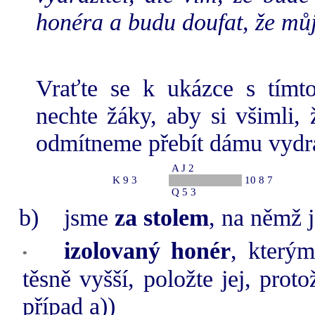
honéra a budu doufat, že můj
Vraťte se k ukázce s tím
nechte žáky, aby si všimli,
odmítneme přebít dámu vydra
A J 2
K 9 3
10 8 7
Q 5 3
b)
jsme
za stolem
, na němž j
izolovaný honér
, kterým
těsně vyšší, položte jej, pro
případ a))