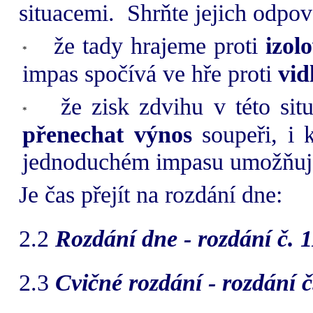
situacemi.
Shrňte jejich odpov
že tady hrajeme proti
izol
impas spočívá ve hře proti
vid
že zisk zdvihu v této sit
přenechat výnos
soupeři, i 
jednoduchém impasu umožňuje
Je čas přejít na rozdání dne:
2.2
Rozdání dne - rozdání č. 
2.3
Cvičné rozdání - rozdání 