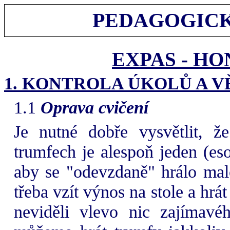
PEDAGOGICK
EXPAS - H
1. KONTROLA ÚKOLŮ A 
1.1
Oprava cvičení
Je nutné dobře vysvětlit, ž
trumfech je alespoň jeden (es
aby se "odevzdaně" hrálo malo
třeba vzít výnos na stole a hrá
neviděli vlevo nic zajímavé