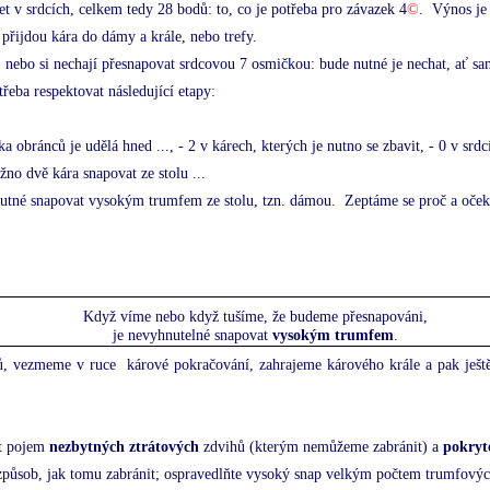
t v srdcích, celkem tedy 28 bodů: to, co je potřeba pro závazek 4
©
.
Výnos je
 přijdou kára do dámy a krále, nebo trefy.
), nebo si nechají přesnapovat srdcovou 7 osmičkou: bude nutné je nechat, ať sa
řeba respektovat následující etapy:
a obránců je udělá hned ..., - 2 v kárech, kterých je nutno se zbavit, - 0 v srd
ožno dvě kára snapovat ze stolu ...
 nutné snapovat vysokým trumfem ze stolu, tzn. dámou.
Zeptáme se proč a oče
Když víme nebo když tušíme, že budeme přesnapováni,
je nevyhnutelné snapovat
vysokým trumfem
.
ků, vezmeme v ruce
kárové pokračování, zahrajeme kárového krále a pak ješ
st pojem
nezbytných ztrátových
zdvihů (kterým nemůžeme zabránit) a
pokryt
 způsob, jak tomu zabránit; ospravedlňte vysoký snap velkým počtem trumfových