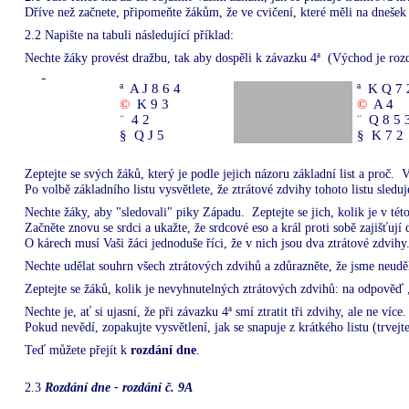
Dříve než začnete, připomeňte žákům, že ve cvičení, které měli na dnešek 
2.2 Napište na tabuli následující příklad:
Nechte žáky provést dražbu, tak aby dospěli k závazku 4
ª
(Východ je rozd
ª
A J 8 6 4
ª
K Q 7 
©
K 9 3
©
A 4
¨
4 2
¨
Q 8 5 
§
Q J 5
§
K 7 2
Zeptejte se svých žáků, který je podle jejich názoru základní list a proč.
V
Po volbě základního listu vysvětlete, že ztrátové zdvihy tohoto listu sled
Nechte žáky, aby "sledovali" piky Západu.
Zeptejte se jich, kolik je v té
Začněte znovu se srdci a ukažte, že srdcové eso a král proti sobě zajišťují d
O kárech musí Vaši žáci jednoduše říci, že v nich jsou dva ztrátové zdvihy
Nechte udělat souhrn všech ztrátových zdvihů a zdůrazněte, že jsme neudělal
Zeptejte se žáků, kolik je nevyhnutelných ztrátových zdvihů: na odpověď 
Nechte je, ať si ujasní, že při závazku 4
ª
smí ztratit tři zdvihy, ale ne více.
Pokud nevědí, zopakujte vysvětlení, jak se snapuje z krátkého listu (trvejte
Teď můžete přejít k
rozdání dne
.
2.3
Rozdání dne - rozdání č. 9A