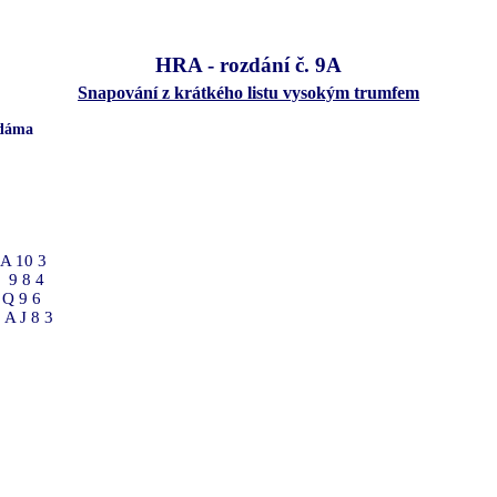
HRA - rozdání č. 9A
Snapování z krátkého listu vysokým trumfem
 dáma
A 10 3
9 8 4
Q 9 6
A J 8 3