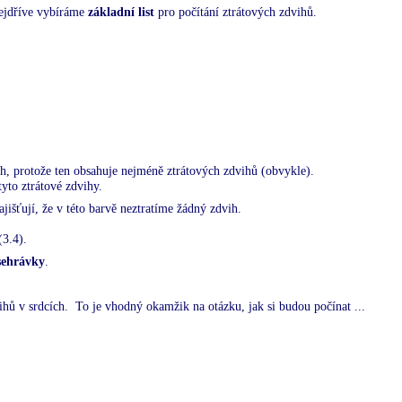
nejdříve vybíráme
základní list
pro počítání ztrátových zdvihů.
fech, protože ten obsahuje nejméně ztrátových zdvihů (obvykle).
yto ztrátové zdvihy.
jišťují, že v této barvě neztratíme žádný zdvih.
(3.4).
sehrávky
.
vihů v srdcích.
To je vhodný okamžik na otázku, jak si budou počínat ...