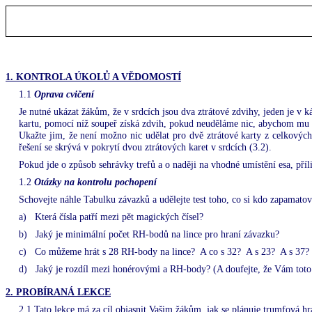
1. KONTROLA ÚKOLŮ A VĚDOMOSTÍ
1.1
Oprava cvičení
Je nutné ukázat žákům, že v srdcích jsou dva ztrátové zdvihy, jeden je v k
kartu, pomocí níž soupeř získá zdvih, pokud neuděláme nic, abychom mu v
Ukažte jim, že není možno nic udělat pro dvě ztrátové karty z celkových č
řešení se skrývá v pokrytí dvou ztrátových karet v srdcích (3.2).
Pokud jde o způsob sehrávky trefů a o naději na vhodné umístění esa, příliš
1.2
Otázky na kontrolu pochopení
Schovejte náhle Tabulku závazků a udělejte test toho, co si kdo zapamatov
a)
Která čísla patří mezi pět magických čísel?
b)
Jaký je minimální počet RH-bodů na lince pro hraní závazku?
c)
Co můžeme hrát s 28 RH-body na lince?
A co s 32?
A s 23?
A s 37?
d)
Jaký je rozdíl mezi honérovými a RH-body? (A doufejte, že Vám toto 
2. PROBÍRANÁ LEKCE
2.1 Tato lekce má za cíl objasnit Vašim žákům, jak se plánuje trumfová h