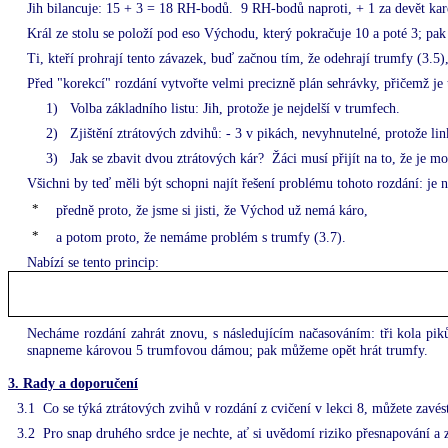
Jih bilancuje: 15 + 3 = 18 RH-bodů.
9 RH-bodů naproti, + 1 za devět kare
Král ze stolu se položí pod eso Východu, který pokračuje 10 a poté 3; pak
Ti, kteří prohrají tento závazek, buď začnou tím, že odehrají trumfy (3.5
Před "korekcí" rozdání vytvořte velmi precizně plán sehrávky, přičemž je t
1)
Volba základního listu: Jih, protože je nejdelší v trumfech.
2)
Zjištění ztrátových zdvihů: - 3 v pikách, nevyhnutelné, protože link
3)
Jak se zbavit dvou ztrátových kár?
Žáci musí přijít na to, že je m
Všichni by teď měli být schopni najít řešení problému tohoto rozdání: je
předně proto, že jsme si jisti, že Východ už nemá káro,
a potom proto, že nemáme problém s trumfy (3.7).
Nabízí se tento princip:
Necháme rozdání zahrát znovu, s následujícím načasováním: tři kola pi
snapneme károvou 5 trumfovou dámou; pak můžeme opět hrát trumfy.
3.
Rady a doporučení
3.1
Co se týká ztrátových zvihů v rozdání z cvičení v lekci 8, můžete zavé
3.2
Pro snap druhého srdce je nechte, ať si uvědomí riziko přesnapování a