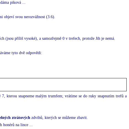
 dáma piková ...
mi objeví svou nerozvážnost (3.6).
cích (jsou příliš vysoké), a samozřejmě 0 v trefech, protože Jih je nemá.
káváme tyto dvě odpovědi:
tě 7, kterou snapneme malým trumfem; vrátíme se do ruky snapnutím trefů a
elných ztrátových
zdvihů, kterých se můžeme zbavit.
 honérů na lince ...