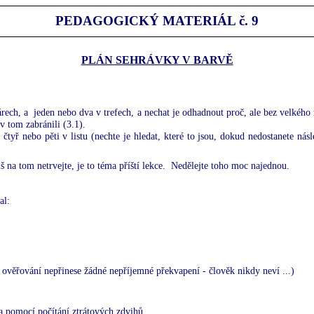
PEDAGOGICKÝ MATERIÁL
č. 9
PLÁN SEHRÁVKY V BARVĚ
árech, a
jeden nebo dva v trefech, a nechat je odhadnout proč, ale bez velkého 
 tom zabránili (3.1).
tyř nebo pěti v listu (nechte je hledat, které to jsou, dokud nedostanete nás
 na tom netrvejte, je to téma příští lekce.
Nedělejte toho moc najednou.
al:
ověřování nepřinese žádné nepříjemné překvapení - člověk nikdy neví ...)
ra pomocí počítání ztrátových zdvihů.