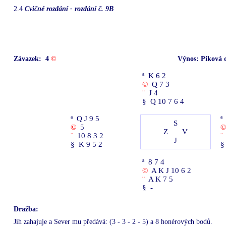
2.4
Cvičné rozdání - rozdání č. 9B
Závazek:
4
©
Výnos: Piková
ª
K 6 2
©
Q 7 3
¨
J 4
§
Q 10 7 6 4
ª
Q J 9 5
ª
S
©
5
©
Z
V
¨
10 8 3 2
¨
J
§
K 9 5 2
§
ª
8 7 4
©
A K J 10 6 2
¨
A K 7 5
§
-
Dražba:
Jih zahajuje a Sever mu předává: (3 - 3 - 2 - 5) a 8 honérových bodů.