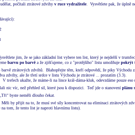
udělat, počítali ztrátové zdvihy
v ruce vydražitele
.
Vysvětlete pak, že úplně 
ávající):
2
3
ysvětlete jim, že se jako základní list vybere ten list, který je nejdelší v trum
ujeme
barvu po barvě
a že zjišťujeme, co z "protějšího" listu umožňuje
pokrýt
t
to barvě ztrátových zdvihů.
Blahopřejte těm, kteří odpovědí, že piky Východu za
va zdvihy, ale že třetí srdce v listu Východu je ztrátové ... prozatím (3.3).
.
V trefech ukažte, že máme-li na lince král-dáma-kluk, odevzdáme pouze eso 
i nic víc, než přehled sil, které jsou k dispozici.
Teď jde o stanovení
plánu 
„Tři“ byste neměli dlouho čekat.
Měli by přijít na to, že musí své síly koncentrovat na eliminaci ztrátových zd
 na tom, že tento list je naproti hlavnímu listu).