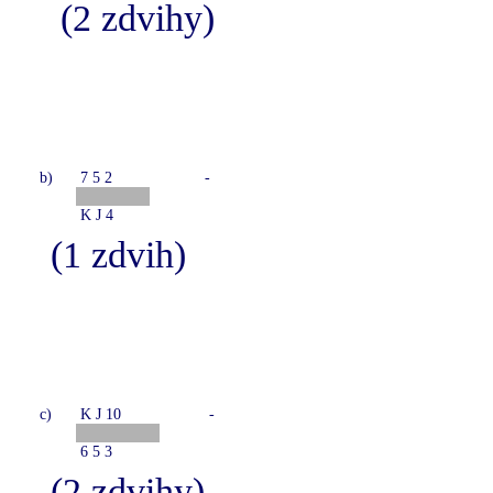
(2 zdvihy)
b)
7 5 2
-
K J 4
(1 zdvih)
c)
K J 10
-
6 5 3
(2 zdvihy)