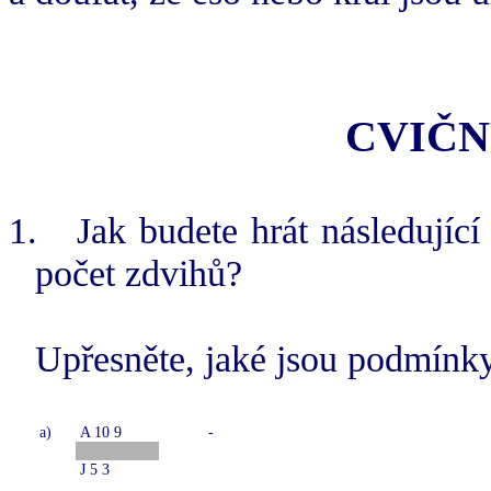
CVIČNÝ
1.
Jak budete hrát následující
počet zdvihů?
Upřesněte, jaké jsou podmínky
a)
A 10 9
-
J 5 3