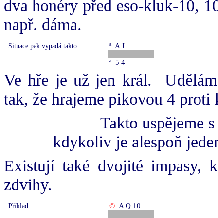
dva honéry před eso-kluk-10, 10
např. dáma.
ª
A J
Situace pak vypadá takto:
ª
5 4
Ve hře je už jen král.
Uděláme
tak, že hrajeme pikovou 4 proti 
Takto uspějeme s
kdykoliv je alespoň jede
Existují také dvojité impasy, 
zdvihy.
©
A Q 10
Příklad: