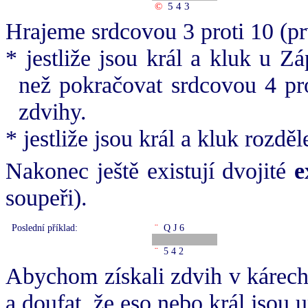
©
5 4 3
Hrajeme srdcovou 3 proti 10 (pr
* jestliže jsou král a kluk u 
než pokračovat srdcovou 4 pr
zdvihy.
* jestliže jsou král a kluk rozdě
Nakonec ještě existují dvojité
e
soupeři).
Poslední příklad:
¨
Q J 6
¨
5 4 2
Abychom získali zdvih v kárech
a doufat, že eso nebo král jsou 