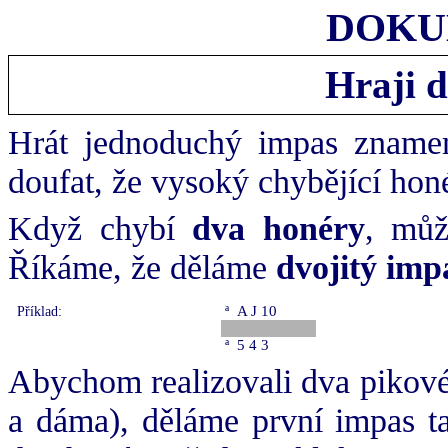
DOKUM
Hraji d
Hrát jednoduchý impas znamen
doufat, že vysoký chybějící hon
Když chybí
dva honéry
, můž
Říkáme, že děláme
dvojitý imp
ª
A J 10
Příklad:
ª
5 4 3
Abychom realizovali dva pikové 
a dáma), děláme první impas ta