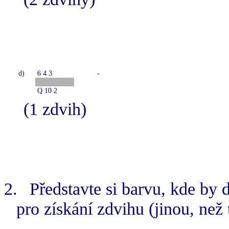
d)
6 4 3
-
Q 10 2
(1 zdvih)
2.
Představte si barvu, kde by 
pro získání zdvihu (jinou, než t