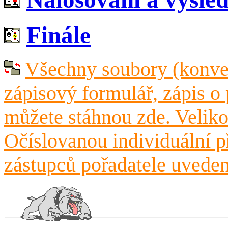
Finále
Všechny soubory (konvenč
zápisový formulář, zápis o
můžete stáhnou zde. Velik
Očíslovanou individuální p
zástupců pořadatele uvede