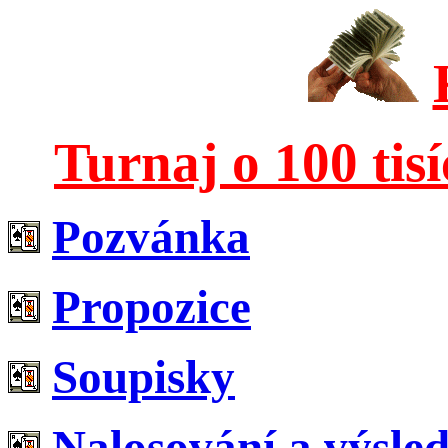
T
urnaj o 100 tis
Pozvánka
Propozice
Soupisky
Nalosování a výsle