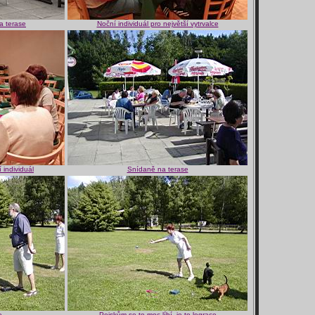
a terase
Noční individuál pro největší vytrvalce
 individuál
Snídaně na terase
e
Pejskům se to moc líbí, je to legrace