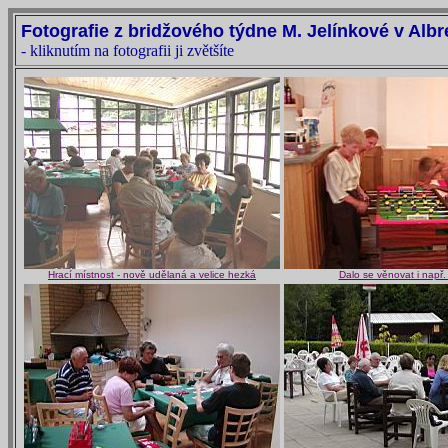
Fotografie z bridžového týdne M. Jelínkové v Albr
- kliknutím na fotografii ji zvětšíte
Hrací místnost - nově udělaná a velice hezká
Dalo se věnovat i např.