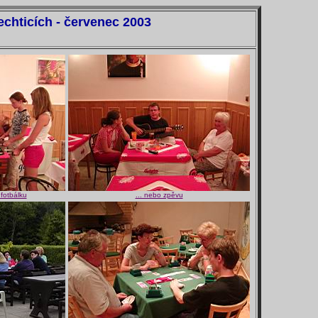
echticích - červenec 2003
 fotbálku
... nebo zpěvu