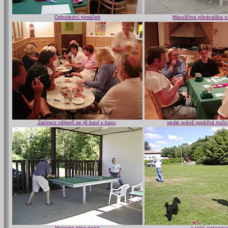
Odpolední týmáček
Maruščina přednáška n
Zatímco někteří se již baví v baru,
vedle právě probíhá noční
Hrajeme ping-pong
a také petanqu