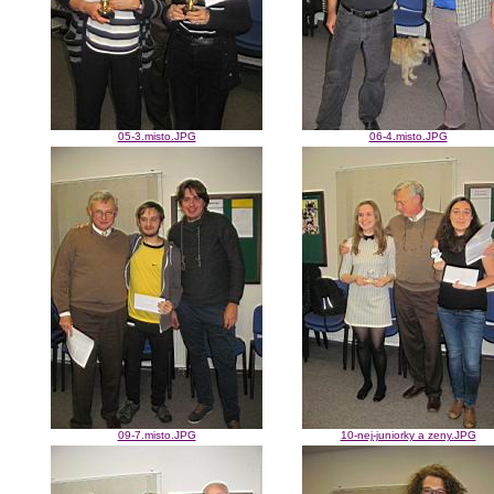
05-3.misto.JPG
06-4.misto.JPG
09-7.misto.JPG
10-nej-juniorky a zeny.JPG