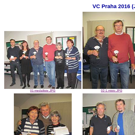
VC Praha 2016 (
01-medailiste.JPG
02-1.misto.JPG