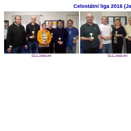
Celostátní liga 2016 (
01-1_misto.jpg
02-2_misto.jpg