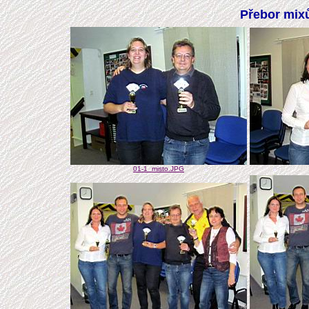
Přebor mix
01-1_misto.JPG