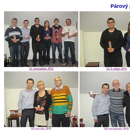
Párový 
01-medailiste.JPG
02-1.misto.JPG
05-nej-mix.JPG
06-nej-seniori.JPG