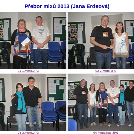
Přebor mixů 2013 (Jana Erdeová)
01-1.misto.JPG
02-2.misto.JPG
03-3.misto.JPG
04-medailiste.JPG