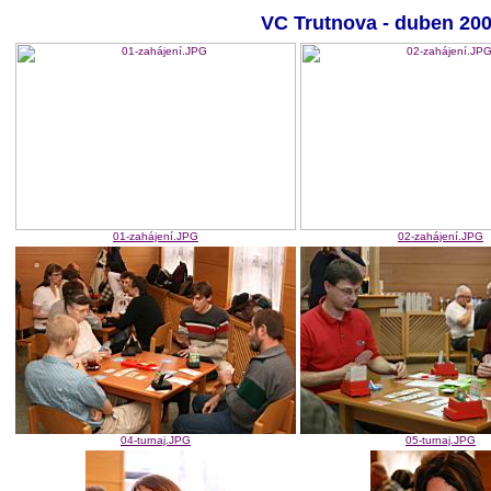
VC Trutnova - duben 2008
01-zahájení.JPG
02-zahájení.JPG
04-turnaj.JPG
05-turnaj.JPG