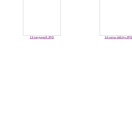
13-nej-junioři.JPG
14-cena útěchy.JP