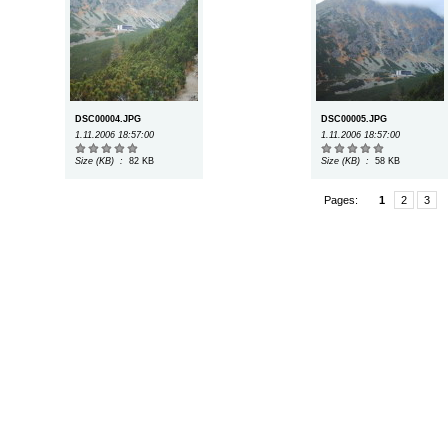
DSC00004.JPG
DSC00005.JPG
1.11.2006 18:57:00
1.11.2006 18:57:00
Size (KB) :
82 KB
Size (KB) :
58 KB
Pages:
1
2
3