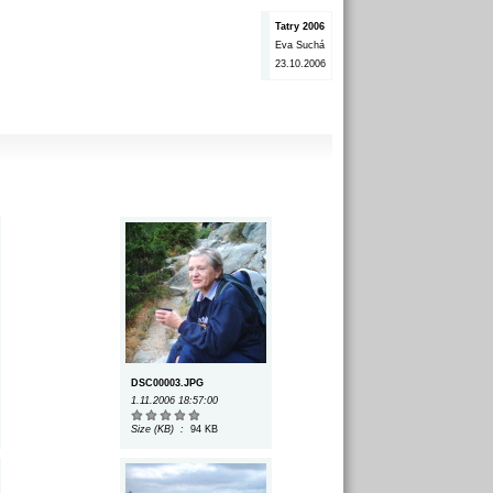
Tatry 2006
Eva Suchá
23.10.2006
DSC00003.JPG
1.11.2006 18:57:00
Size (KB) :
94 KB