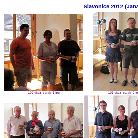
Slavonice 2012 (Jan
100-vitez_parak_1.jpg
101-vitez_parak_2.j