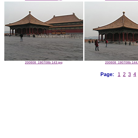
200608_190708b 143.jpg
200608_190708b 144.
Page:
1
2
3
4