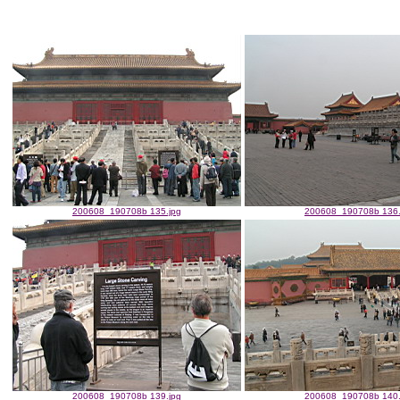
200608_190708b 135.jpg
200608_190708b 136.
200608_190708b 139.jpg
200608_190708b 140.