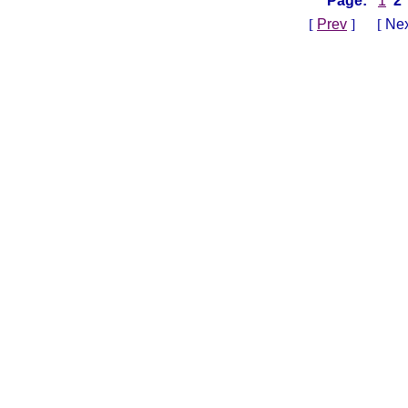
Page:
1
2
[
Prev
] [
Nex