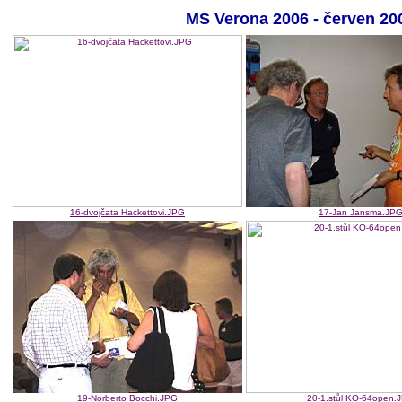
MS Verona 2006 - červen 20
16-dvojčata Hackettovi.JPG
17-Jan Jansma.JP
19-Norberto Bocchi.JPG
20-1.stůl KO-64open.