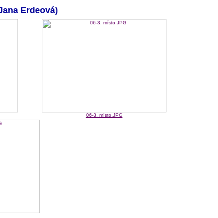
(Jana Erdeová)
06-3. místo.JPG