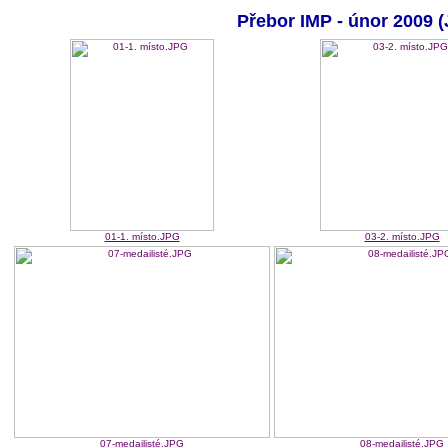
Přebor IMP - únor 2009 
01-1. místo.JPG
03-2. místo.JPG
07-medailisté.JPG
08-medailisté.JPG