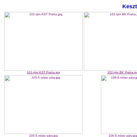
Keszt
101-tým KST Praha.jpg
102-tým BK Praha.jp
105-5.místo páry.jpg
106-6.místo páry.jp